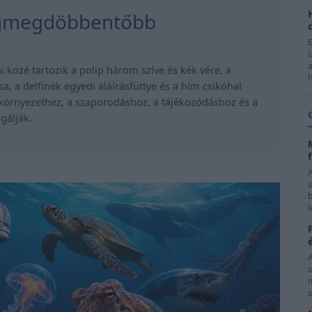
legmegdöbbentőbb
 közé tartozik a polip három szíve és kék vére, a
h
, a delfinek egyedi aláírásfüttye és a hím csikóhal
környezethez, a szaporodáshoz, a tájékozódáshoz és a
gálják.
b
l
s
s