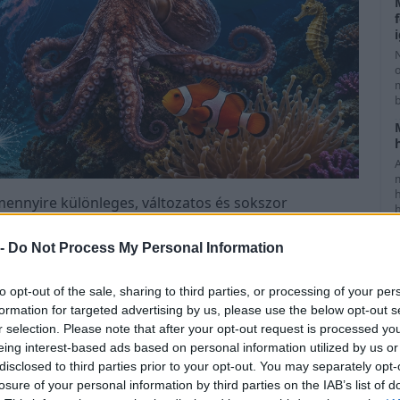
m
 mennyire különleges, változatos és sokszor
h
j
 -
Do Not Process My Personal Information
 él
sténnyé változhat
to opt-out of the sale, sharing to third parties, or processing of your per
gy emberi fejnél
formation for targeted advertising by us, please use the below opt-out s
tatkoznak be” egymásnak
r selection. Please note that after your opt-out request is processed y
llió éve megjelentek
eing interest-based ads based on personal information utilized by us or
forró, összeomló buborékot hoz létre
disclosed to third parties prior to your opt-out. You may separately opt-
losure of your personal information by third parties on the IAB’s list of
i régiójának partjaihoz
f