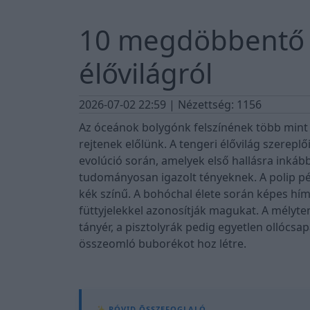
10 megdöbbentő 
élővilágról
2026-07-02 22:59
| Nézettség: 1156
Az óceánok bolygónk felszínének több mint 
rejtenek előlünk. A tengeri élővilág szereplő
evolúció során, amelyek első hallásra inkáb
tudományosan igazolt tényeknek. A polip pé
kék színű. A bohóchal élete során képes hím
füttyjelekkel azonosítják magukat. A mélyt
tányér, a pisztolyrák pedig egyetlen ollócs
összeomló buborékot hoz létre.