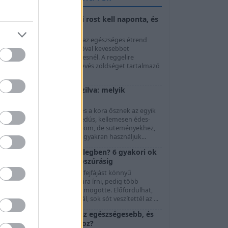
Napi rostbevitel: mennyi rost kell naponta, és
hogyan növeljük?
A megfelelő napi rostbevitel az egészséges étrend
egyik alapja, mégis könnyű jóval kevesebbet
ogyasztani belőle a szükségesnél. A reggelire
választott péksütemény, a kevés zöldséget tartalmazó
béd é...
Friss szilva vagy aszalt szilva: melyik
egészségesebb?
 friss szilva a nyár végének és a kora ősznek az egyik
legkedveltebb gyümölcse. Lédús, kellemesen édes-
savanykás, önmagában is finom, de süteményekhez,
evesekhez és lekvárokhoz is gyakran használjuk...
Miért fájhat a fejed a melegben? 6 gyakori ok
a folyadékhiánytól a napszúrásig
 nyári melegben jelentkező fejfájást könnyű
egyszerűen a hőség számlájára írni, pedig több
ülönböző folyamat is állhat mögötte. Előfordulhat,
ogy túl kevés folyadékot ittál, sok sót veszítettél az ...
Egres vs. ribizli: melyik az egészségesebb, és
melyik jobb fogyókúrához?