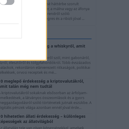
z egres és a ribizli a nyár kissé háttérbe szorult
gyümölcsei. Miközben az eper, a málna vagy az áfonya
szinte minden egészséges étrendről szóló
sszeállításban szerepel, az egres és a ribizli jóval ...
FUNFACTÁR
10 elképesztő érdekesség a whiskyről, amit
talán még nem tudtál
 whisky története jóval többről szól, mint gabonáról,
ízről, élesztőről és tölgyfahordókról. Több évszázados
alackok, rekordáron elárverezett ritkaságok, politikai
elkelések, orvosi receptek és mé...
10 meglepő érdekesség a kriptovalutákról,
amit talán még nem tudtál
A kriptovalutákról sokaknak elsősorban az árfolyam-
emelkedések, a látványos összeomlások és a gyors
meggazdagodásról szóló történetek jutnak eszükbe. A
igitális pénzek világa azonban ennél jóval érde...
10 hihetetlen állati érdekesség – különleges
képességek az állatvilágból
z állatvilág tele van olyan képességekkel, amelyek