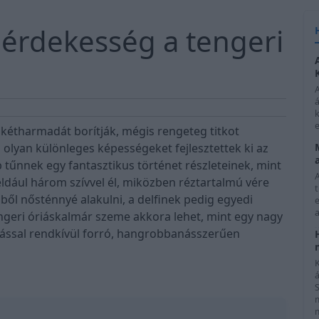
érdekesség a tengeri
á
k
e
kétharmadát borítják, mégis rengeteg titkot
i olyan különleges képességeket fejlesztettek ki az
b tűnnek egy fantasztikus történet részleteinek, mint
ldául három szívvel él, miközben réztartalmú vére
ből nősténnyé alakulni, a delfinek pedig egyedi
e
a
engeri óriáskalmár szeme akkora lehet, mint egy nagy
apással rendkívül forró, hangrobbanásszerűen
K