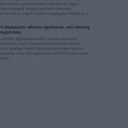
lső hallásra szinte lehetetlennek tűnnek. Egyes
llatok képesek visszanöveszteni elveszített
testrészeiket, mások részben megfagyva vészelik át a
...
10 elképesztő véletlen egybeesés, ami tényleg
megtörtént
A véletlen egybeesések azért ejtenek ámulatba
bennünket, mert olyan eseményeket kapcsolnak
össze, amelyek között látszólag semmilyen logikus
apcsolat nincs. Két egymástól távol élő ember szinte
gyan...