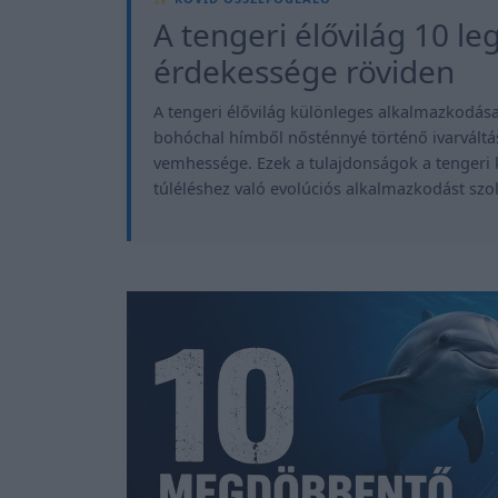
A tengeri élővilág 10 
érdekessége röviden
A tengeri élővilág különleges alkalmazkodásai
bohóchal hímből nősténnyé történő ivarváltása
vemhessége. Ezek a tulajdonságok a tengeri 
túléléshez való evolúciós alkalmazkodást szol