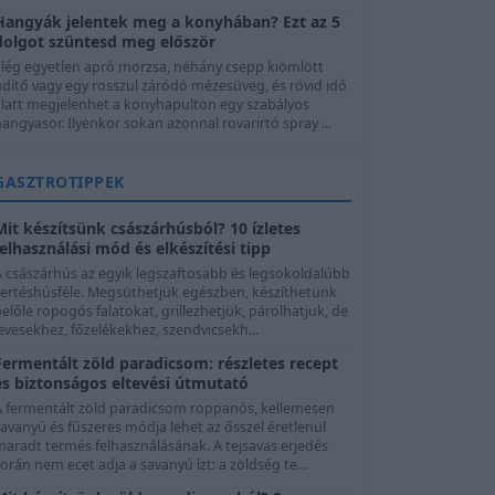
Hangyák jelentek meg a konyhában? Ezt az 5
dolgot szüntesd meg először
Elég egyetlen apró morzsa, néhány csepp kiömlött
üdítő vagy egy rosszul záródó mézesüveg, és rövid idő
alatt megjelenhet a konyhapulton egy szabályos
angyasor. Ilyenkor sokan azonnal rovarirtó spray ...
GASZTROTIPPEK
Mit készítsünk császárhúsból? 10 ízletes
felhasználási mód és elkészítési tipp
A császárhús az egyik legszaftosabb és legsokoldalúbb
sertéshúsféle. Megsüthetjük egészben, készíthetünk
előle ropogós falatokat, grillezhetjük, párolhatjuk, de
evesekhez, főzelékekhez, szendvicsekh...
Fermentált zöld paradicsom: részletes recept
és biztonságos eltevési útmutató
A fermentált zöld paradicsom roppanós, kellemesen
avanyú és fűszeres módja lehet az ősszel éretlenül
maradt termés felhasználásának. A tejsavas erjedés
orán nem ecet adja a savanyú ízt: a zöldség te...