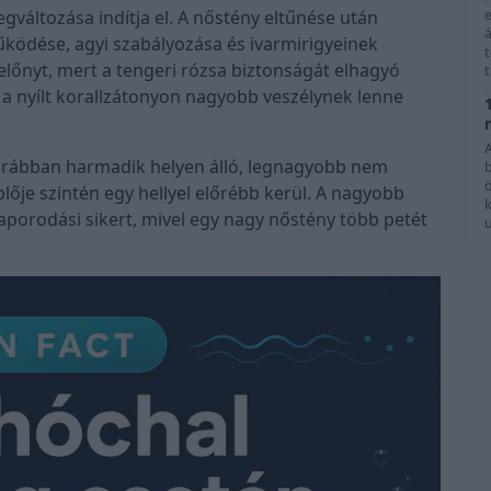
e
változása indítja el. A nőstény eltűnése után
á
űködése, agyi szabályozása és ivarmirigyeinek
s előnyt, mert a tengeri rózsa biztonságát elhagyó
t
 a nyílt korallzátonyon nagyobb veszélynek lenne
korábban harmadik helyen álló, legnagyobb nem
lője szintén egy hellyel előrébb kerül. A nagyobb
k
aporodási sikert, mivel egy nagy nőstény több petét
u