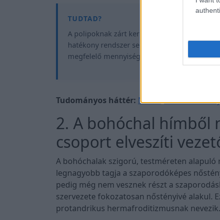
authenti
A polipoknak zárt keringési rendszerük van, 
hatékony rendszer segíti őket abban, hogy ös
megfelelő mennyiségű oxigénnel lássák el.
Tudományos háttér:
NOAA
,
Natural Histo
2. A bohóchal hímből 
csoport elveszíti veze
A bohóchalak szigorú, testméreten alapuló 
legnagyobb tagja a szaporodóképes nőstény
pedig még nem vesznek részt a szaporodásb
szervezete fokozatosan nőstényivé alakul. E
protandrikus hermafroditizmusnak nevezik