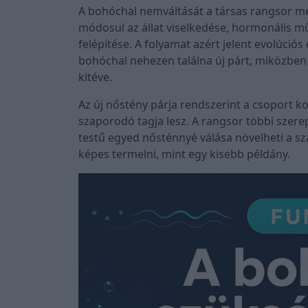
A bohóchal nemváltását a társas rangsor meg
módosul az állat viselkedése, hormonális m
felépítése. A folyamat azért jelent evolúció
bohóchal nehezen találna új párt, miközben
kitéve.
Az új nőstény párja rendszerint a csoport 
szaporodó tagja lesz. A rangsor többi szerep
testű egyed nősténnyé válása növelheti a sz
képes termelni, mint egy kisebb példány.