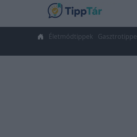
Életmódtippek
Gasztrotipp