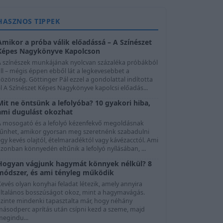
HASZNOS TIPPEK
Amikor a próba válik előadássá – A Színészet
Képes Nagykönyve Kapolcson
A színészek munkájának nyolcvan százaléka próbákból
ll – mégis éppen ebből lát a legkevesebbet a
özönség. Göttinger Pál ezzel a gondolattal indította
l A Színészet Képes Nagykönyve kapolcsi előadás...
Mit ne öntsünk a lefolyóba? 10 gyakori hiba,
ami dugulást okozhat
A mosogató és a lefolyó kézenfekvő megoldásnak
tűnhet, amikor gyorsan meg szeretnénk szabadulni
gy kevés olajtól, ételmaradéktól vagy kávézacctól. Ami
zonban könnyedén eltűnik a lefolyó nyílásában, ...
Hogyan vágjunk hagymát könnyek nélkül? 8
módszer, és ami tényleg működik
evés olyan konyhai feladat létezik, amely annyira
általános bosszúságot okoz, mint a hagymavágás.
Szinte mindenki tapasztalta már, hogy néhány
másodperc aprítás után csípni kezd a szeme, majd
megindu...