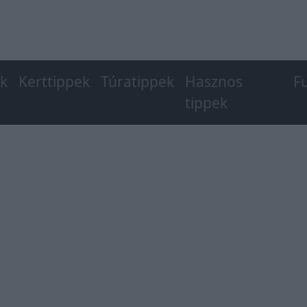
ek
Kerttippek
Túratippek
Hasznos
F
tippek