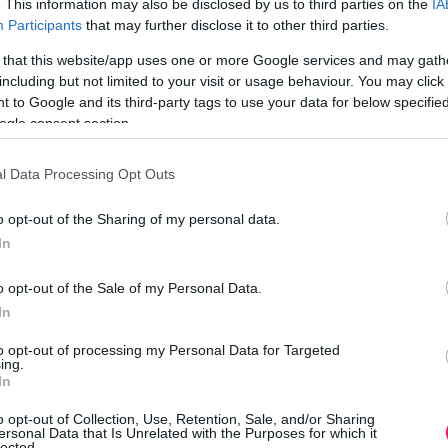
. This information may also be disclosed by us to third parties on the
IA
n
yamatosan újak kerülnek
Participants
that may further disclose it to other third parties.
lati szíve
 ő hozza világra a kicsinyeket
 that this website/app uses one or more Google services and may gath
including but not limited to your visit or usage behaviour. You may click 
ességek - Miért ennyire
 to Google and its third-party tags to use your data for below specifi
ogle consent section.
a
lővilág?
l Data Processing Opt Outs
tonyoktól a több ezer méter mély, teljesen sötét
J
ki. Az itt élő fajoknak alkalmazkodniuk kellett a nagy
c
o opt-out of the Sharing of my personal data.
az erős áramlatokhoz és ahhoz is, hogy sok helyen
a
In
s
o opt-out of the Sale of my Personal Data.
 viselkedési megoldásokat eredményeztek. Egyes
In
dszert fejlesztettek ki, mások nemet váltanak,
i
angokkal azonosítják egymást, vagy olyan fizikai
to opt-out of processing my Personal Data for Targeted
f
ing.
kavitáció.
In
e
ért nem csupán szórakoztató tények. Segítségükkel
o opt-out of Collection, Use, Retention, Sale, and/or Sharing
 az állatok alkalmazkodását és az óceáni
ersonal Data that Is Unrelated with the Purposes for which it
lected.