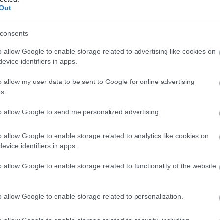
íz fun fact mindegyike jól példázza, hogy a
Out
 is felülmúlja.
anem három szívvel él
consents
o allow Google to enable storage related to advertising like cookies on
f
az emberétől és a legtöbb szárazföldi állatétól. A
evice identifiers in apps.
tyúszív a vért a kopoltyúkhoz továbbítja, ahol
e
k, központi szív innen pumpálja tovább az oxigéndús
o allow my user data to be sent to Google for online advertising
s.
A
nnek oka, hogy az oxigén szállítását nem vastartalmú
to allow Google to send me personalized advertising.
végzi. A hemocianin különösen hatékony lehet a
l
n, ezért fontos alkalmazkodást jelent az óceánok
o allow Google to enable storage related to analytics like cookies on
evice identifiers in apps.
 számára.
o allow Google to enable storage related to functionality of the website
ó központi szív működése átmenetileg lelassulhat.
A
jár, ezért a polipok gyakran inkább karjaik
k
rfenéken. Gyors úszásra általában meneküléskor
h
o allow Google to enable storage related to personalization.
k.
o allow Google to enable storage related to security, including