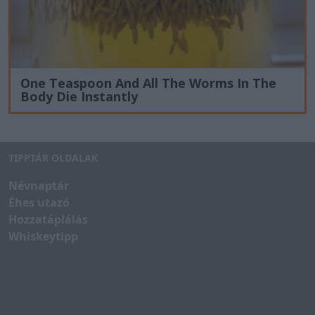
One Teaspoon And All The Worms In The
Body Die Instantly
TIPPTÁR OLDALAK
Névnaptár
Éhes utazó
Hozzatáplálás
Whiskeytipp