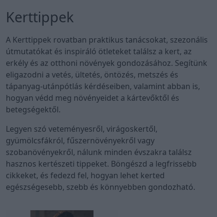
Kerttippek
A Kerttippek rovatban praktikus tanácsokat, szezonális
útmutatókat és inspiráló ötleteket találsz a kert, az
erkély és az otthoni növények gondozásához. Segítünk
eligazodni a vetés, ültetés, öntözés, metszés és
tápanyag-utánpótlás kérdéseiben, valamint abban is,
hogyan védd meg növényeidet a kártevőktől és
betegségektől.
Legyen szó veteményesről, virágoskertől,
gyümölcsfákról, fűszernövényekről vagy
szobanövényekről, nálunk minden évszakra találsz
hasznos kertészeti tippeket. Böngészd a legfrissebb
cikkeket, és fedezd fel, hogyan lehet kerted
egészségesebb, szebb és könnyebben gondozható.