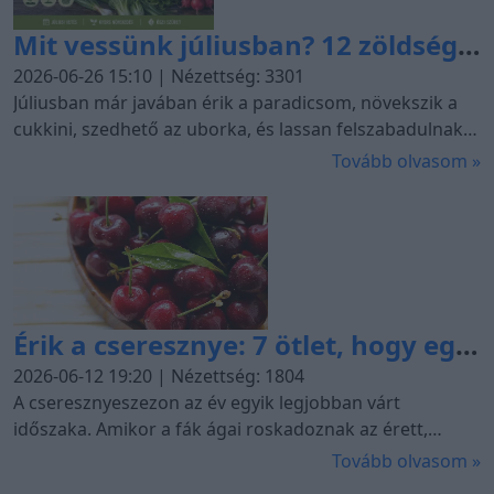
lehullhatnak a virágai, vagy betegségek jelenhetnek
Mit vessünk júliusban? 12 zöldség,
meg a lombján.
amelyből még ősszel is
2026-06-26 15:10 | Nézettség: 3301
szüretelhetsz
Júliusban már javában érik a paradicsom, növekszik a
cukkini, szedhető az uborka, és lassan felszabadulnak
az első ágyások a korai burgonya, a borsó, a retek, a
Tovább olvasom »
saláta vagy a fokhagyma után. Sokan ilyenkor már
lezártnak tekintik a vetési szezont, pedig a nyár közepe
egyáltalán nem jelenti a kerti munkák végét. Ez az
útmutató a magyarországi klímához és szabadföldi
termesztéshez készült. Hazánkon belül azonban
jelentős különbség lehet egy dél-alföldi, napos kert és
Érik a cseresznye: 7 ötlet, hogy egy
egy északi, magasabban fekvő vagy fagyzugos terület
tenyészideje között.
szem se menjen kárba
2026-06-12 19:20 | Nézettség: 1804
A cseresznyeszezon az év egyik legjobban várt
időszaka. Amikor a fák ágai roskadoznak az érett,
fényes szemektől, eleinte úgy érezzük, hogy bármennyi
Tovább olvasom »
friss gyümölcs elfogy majd. Néhány nap elteltével