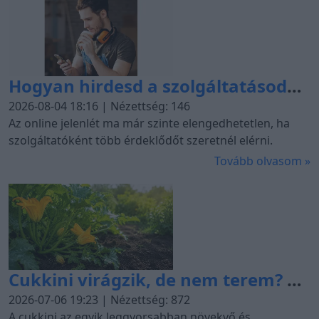
Hogyan hirdesd a szolgáltatásodat
online, ha több érdeklődőt
2026-08-04 18:16 | Nézettség: 146
szeretnél?
Az online jelenlét ma már szinte elengedhetetlen, ha
szolgáltatóként több érdeklődőt szeretnél elérni.
Tovább olvasom »
Cukkini virágzik, de nem terem? 6
ok, amiért elmaradhat a termés
2026-07-06 19:23 | Nézettség: 872
A cukkini az egyik leggyorsabban növekvő és