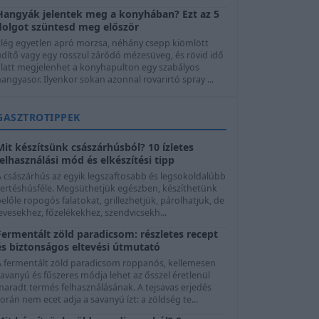
Hangyák jelentek meg a konyhában? Ezt az 5
dolgot szüntesd meg először
Elég egyetlen apró morzsa, néhány csepp kiömlött
üdítő vagy egy rosszul záródó mézesüveg, és rövid idő
alatt megjelenhet a konyhapulton egy szabályos
angyasor. Ilyenkor sokan azonnal rovarirtó spray ...
GASZTROTIPPEK
Mit készítsünk császárhúsból? 10 ízletes
felhasználási mód és elkészítési tipp
A császárhús az egyik legszaftosabb és legsokoldalúbb
sertéshúsféle. Megsüthetjük egészben, készíthetünk
előle ropogós falatokat, grillezhetjük, párolhatjuk, de
evesekhez, főzelékekhez, szendvicsekh...
Fermentált zöld paradicsom: részletes recept
és biztonságos eltevési útmutató
A fermentált zöld paradicsom roppanós, kellemesen
avanyú és fűszeres módja lehet az ősszel éretlenül
maradt termés felhasználásának. A tejsavas erjedés
orán nem ecet adja a savanyú ízt: a zöldség te...