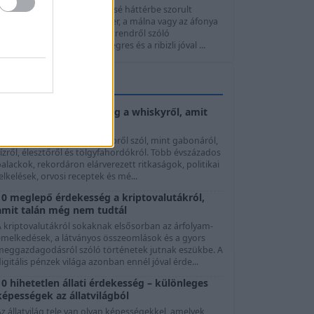
z egres és a ribizli a nyár kissé háttérbe szorult
gyümölcsei. Miközben az eper, a málna vagy az áfonya
szinte minden egészséges étrendről szóló
sszeállításban szerepel, az egres és a ribizli jóval ...
FUNFACTÁR
10 elképesztő érdekesség a whiskyről, amit
talán még nem tudtál
 whisky története jóval többről szól, mint gabonáról,
ízről, élesztőről és tölgyfahordókról. Több évszázados
alackok, rekordáron elárverezett ritkaságok, politikai
elkelések, orvosi receptek és mé...
10 meglepő érdekesség a kriptovalutákról,
amit talán még nem tudtál
A kriptovalutákról sokaknak elsősorban az árfolyam-
emelkedések, a látványos összeomlások és a gyors
meggazdagodásról szóló történetek jutnak eszükbe. A
igitális pénzek világa azonban ennél jóval érde...
10 hihetetlen állati érdekesség – különleges
képességek az állatvilágból
z állatvilág tele van olyan képességekkel, amelyek