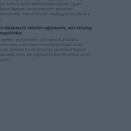
lső hallásra szinte lehetetlennek tűnnek. Egyes
llatok képesek visszanöveszteni elveszített
testrészeiket, mások részben megfagyva vészelik át a
...
10 elképesztő véletlen egybeesés, ami tényleg
megtörtént
A véletlen egybeesések azért ejtenek ámulatba
bennünket, mert olyan eseményeket kapcsolnak
össze, amelyek között látszólag semmilyen logikus
apcsolat nincs. Két egymástól távol élő ember szinte
gyan...