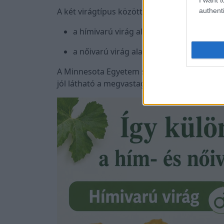
A két virágtípus közötti legbiztosabb különb
authenti
a hímivarú virág alatt vékony, egyenes s
a nőivarú virág alatt apró cukkini alak
A Minnesota Egyetem szakértői szintén ezt a
jól látható a megvastagodott magház, míg a 