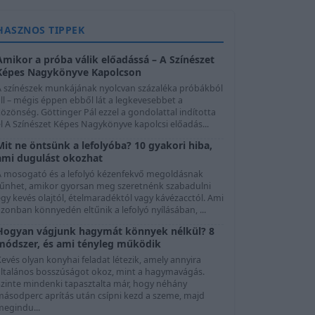
HASZNOS TIPPEK
Amikor a próba válik előadássá – A Színészet
Képes Nagykönyve Kapolcson
A színészek munkájának nyolcvan százaléka próbákból
ll – mégis éppen ebből lát a legkevesebbet a
özönség. Göttinger Pál ezzel a gondolattal indította
l A Színészet Képes Nagykönyve kapolcsi előadás...
Mit ne öntsünk a lefolyóba? 10 gyakori hiba,
ami dugulást okozhat
A mosogató és a lefolyó kézenfekvő megoldásnak
tűnhet, amikor gyorsan meg szeretnénk szabadulni
gy kevés olajtól, ételmaradéktól vagy kávézacctól. Ami
zonban könnyedén eltűnik a lefolyó nyílásában, ...
Hogyan vágjunk hagymát könnyek nélkül? 8
módszer, és ami tényleg működik
evés olyan konyhai feladat létezik, amely annyira
általános bosszúságot okoz, mint a hagymavágás.
Szinte mindenki tapasztalta már, hogy néhány
másodperc aprítás után csípni kezd a szeme, majd
megindu...