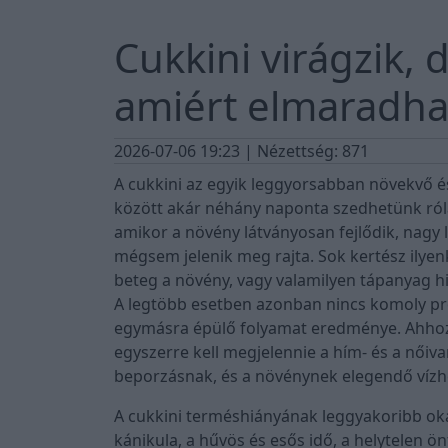
Cukkini virágzik,
amiért elmaradha
2026-07-06 19:23
| Nézettség: 871
A cukkini az egyik leggyorsabban növekvő 
között akár néhány naponta szedhetünk róla
amikor a növény látványosan fejlődik, nagy 
mégsem jelenik meg rajta. Sok kertész ilyen
beteg a növény, vagy valamilyen tápanyag hiá
A legtöbb esetben azonban nincs komoly pr
egymásra épülő folyamat eredménye. Ahhoz,
egyszerre kell megjelennie a hím- és a nőiv
beporzásnak, és a növénynek elegendő vízhe
A cukkini terméshiányának leggyakoribb oka 
kánikula, a hűvös és esős idő, a helytelen ön