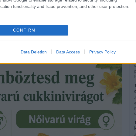
A
ség tehát:
cation functionality and fraud prevention, and other user protection.
zár található;
ö
CONFIRM
ú terméskezdemény látható.
 megkülönböztetést javasolják: a nőivarú virág alatt
hímivarú virág egyenes, vékony száron fejlődik.
Data Deletion
Data Access
Privacy Policy
A
v
p
f
d
A