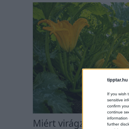
tipptar.hu
If you wish 
sensitive in
confirm you
continue se
information 
Miért virágzik a cukk
further disc