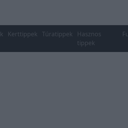
ek
Kerttippek
Túratippek
Hasznos
F
tippek