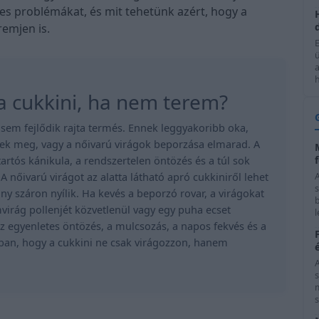
es problémákat, és mit tehetünk azért, hogy a
remjen is.
h
 a cukkini, ha nem terem?
gsem fejlődik rajta termés. Ennek leggyakoribb oka,
ek meg, vagy a nőivarú virágok beporzása elmarad. A
tartós kánikula, a rendszertelen öntözés és a túl sok
 nőivarú virágot az alatta látható apró cukkiniről lehet
ny száron nyílik. Ha kevés a beporzó rovar, a virágokat
b
mvirág pollenjét közvetlenül vagy egy puha ecset
l
 Az egyenletes öntözés, a mulcsozás, a napos fekvés és a
bban, hogy a cukkini ne csak virágozzon, hanem
s
s