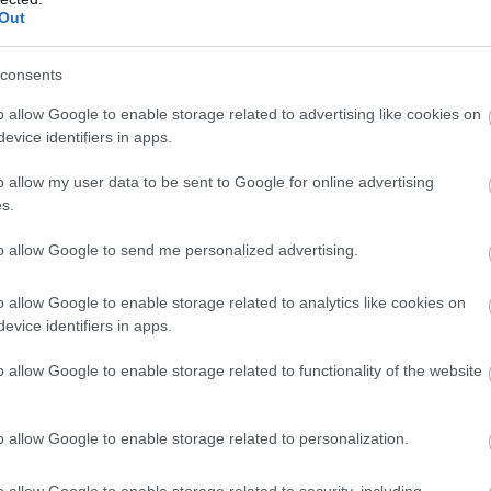
Out
nt elsőre gondolnánk. Nem elsősorban a virág színét
ti részt.
consents
ellemzői
o allow Google to enable storage related to advertising like cookies on
f
evice identifiers in apps.
e
zkedik el. Közvetlenül a virág alatt nincs
o allow my user data to be sent to Google for online advertising
ény. A virág belsejében egy pollennel borított
s.
A
to allow Google to send me personalized advertising.
sa. Egyetlen növény gyakran sokkal több hímivarú
lődés korai szakaszában.
l
o allow Google to enable storage related to analytics like cookies on
lemzői
evice identifiers in apps.
o allow Google to enable storage related to functionality of the website
A
kás cukkinihez hasonló duzzanat fölött nyílik. Ez a
án gyors növekedésnek indul.
k
h
o allow Google to enable storage related to personalization.
ssé ragadós bibét láthatunk. Erre kell eljutnia a
o allow Google to enable storage related to security, including