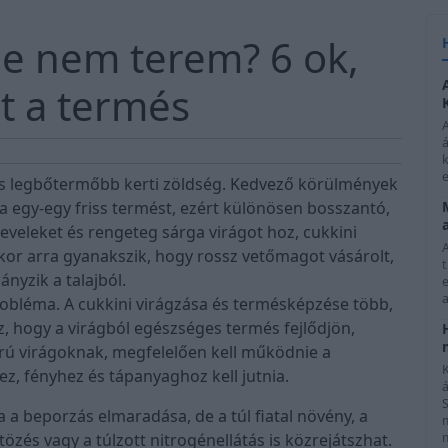
 de nem terem? 6 ok,
t a termés
á
k
e
és legbőtermőbb kerti zöldség. Kedvező körülmények
 egy-egy friss termést, ezért különösen bosszantó,
leveleket és rengeteg sárga virágot hoz, cukkini
kor arra gyanakszik, hogy rossz vetőmagot vásárolt,
nyzik a talajból.
e
a
obléma. A cukkini virágzása és termésképzése több,
 hogy a virágból egészséges termés fejlődjön,
arú virágoknak, megfelelően kell működnie a
K
z, fényhez és tápanyaghoz kell jutnia.
a beporzás elmaradása, de a túl fiatal növény, a
tözés vagy a túlzott nitrogénellátás is közrejátszhat.