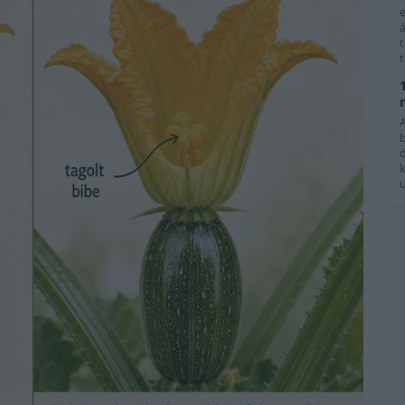
e
á
t
k
u