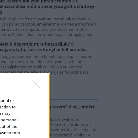
Mit készítsünk zöld paradicsomból? 8
felhasználási mód a savanyúságtól a chutney-
ig
Nyár végén és ősszel gyakran maradnak a töveken
olyan paradicsomok, amelyek már elérték a megfelelő
éretet, de az időjárás lehűlése előtt nem tudtak
beérni. Ezeket sokan automatikusan kidobják, pedig...
Melyik hagymát mire használjuk? 9
hagymafajta, ízek és konyhai felhasználás
A hagyma szinte minden konyhában alapélelmiszer,
mégis sokan automatikusan ugyanazt a fajtát
használják minden ételhez. Pedig a különböző
agymafajták íze, állaga, aromája és felhasználása
elentősen ...
KERTTIPPEK
sonal or
Cukkini virágzik, de nem terem? 6 ok, amiért
ection to
elmaradhat a termés
ou may
A cukkini az egyik leggyorsabban növekvő és
 personal
legbőtermőbb kerti zöldség. Kedvező körülmények
out of the
között akár néhány naponta szedhetünk róla egy-egy
 downstream
riss termést, ezért különösen bosszantó, amikor a