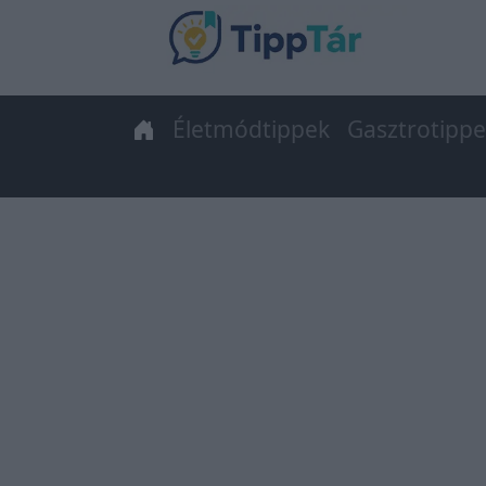
Életmódtippek
Gasztrotipp