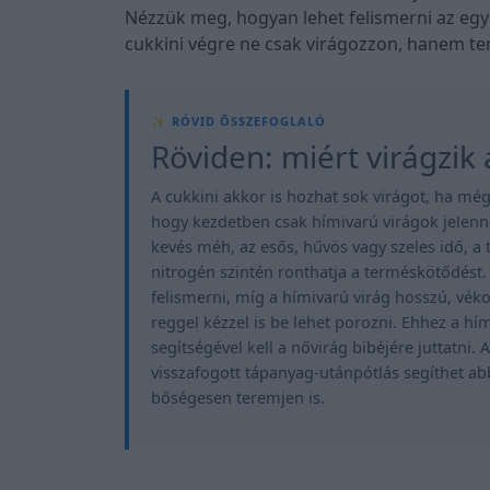
Nézzük meg, hogyan lehet felismerni az egy
cukkini végre ne csak virágozzon, hanem te
Röviden: miért virágzik
A cukkini akkor is hozhat sok virágot, ha mé
hogy kezdetben csak hímivarú virágok jelenn
kevés méh, az esős, hűvös vagy szeles idő, a 
nitrogén szintén ronthatja a terméskötődést. A
felismerni, míg a hímivarú virág hosszú, véko
reggel kézzel is be lehet porozni. Ehhez a hí
segítségével kell a nővirág bibéjére juttatni.
visszafogott tápanyag-utánpótlás segíthet a
bőségesen teremjen is.