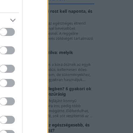
Napi rostbevitel: mennyi rost kell naponta, és
hogyan növeljük?
A megfelelő napi rostbevitel az egészséges étrend
egyik alapja, mégis könnyű jóval kevesebbet
ogyasztani belőle a szükségesnél. A reggelire
választott péksütemény, a kevés zöldséget tartalmazó
béd é...
Friss szilva vagy aszalt szilva: melyik
egészségesebb?
 friss szilva a nyár végének és a kora ősznek az egyik
legkedveltebb gyümölcse. Lédús, kellemesen édes-
savanykás, önmagában is finom, de süteményekhez,
evesekhez és lekvárokhoz is gyakran használjuk...
Miért fájhat a fejed a melegben? 6 gyakori ok
a folyadékhiánytól a napszúrásig
 nyári melegben jelentkező fejfájást könnyű
egyszerűen a hőség számlájára írni, pedig több
ülönböző folyamat is állhat mögötte. Előfordulhat,
ogy túl kevés folyadékot ittál, sok sót veszítettél az ...
Egres vs. ribizli: melyik az egészségesebb, és
melyik jobb fogyókúrához?