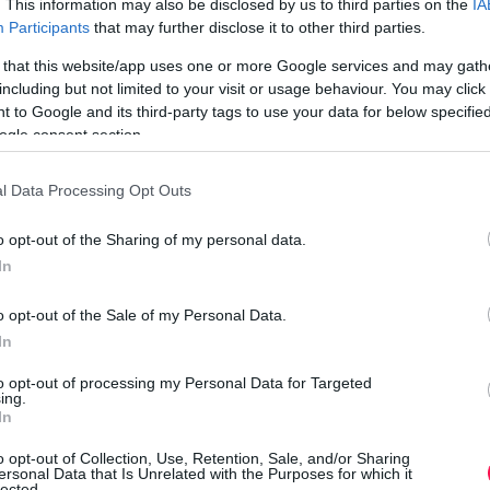
. This information may also be disclosed by us to third parties on the
IA
n
Participants
that may further disclose it to other third parties.
s nőivarú virágokat fejleszt. A termés kizárólag a
 that this website/app uses one or more Google services and may gath
arú virág pollenje eljutott a nőivarú virág bibéjére.
including but not limited to your visit or usage behaviour. You may click 
 to Google and its third-party tags to use your data for below specifi
 más rovarok végzik. Ha kevés a beporzó rovar,
ogle consent section.
a
egyszerre nyílik, a nőivarú virág nem termékenyül
átható apró cukkini pedig megsárgul, megbarnul vagy
l Data Processing Opt Outs
J
c
o opt-out of the Sharing of my personal data.
ég nem jelenti azt, hogy a növénynek már termést is
a
In
s
endszerint több hímivarú virág jelenik meg. Ezek
ak. Ez természetes folyamat, nem pedig betegség vagy
o opt-out of the Sale of my Personal Data.
In
i
tója szerint a tökféléken gyakran először hímivarú
to opt-out of processing my Personal Data for Targeted
f
ing.
arú virágok csak később jelennek meg.
In
e
a hím- és a nőivarú
o opt-out of Collection, Use, Retention, Sale, and/or Sharing
ersonal Data that Is Unrelated with the Purposes for which it
lected.