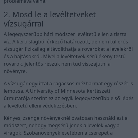
problémává válna.
2. Mosd le a levéltetveket
vízsugárral
A legegyszerűbb házi módszer levéltetű ellen a tiszta
víz. A kerti slagból érkező határozott, de nem túl erős
vízsugár fizikailag eltávolíthatja a rovarokat a levelekről
és a hajtásokról. Mivel a levéltetvek sérülékeny testű
rovarok, jelentős részük nem tud visszajutni a
növényre.
A vízsugár egyúttal a ragacsos mézharmat egy részét is
lemossa. A University of Minnesota kertészeti
útmutatója szerint ez az egyik legegyszerűbb első lépés
a levéltetű elleni védekezésben.
Kényes, zsenge növényeknél óvatosan használd ezt a
módszert, nehogy megsérüljenek a levelek vagy a
virágok. Szobanövények esetében a cserepet a