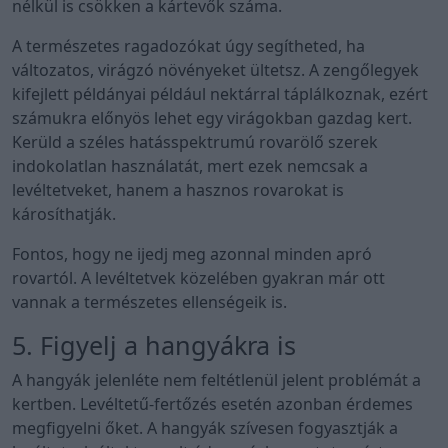
nélkül is csökken a kártevők száma.
A természetes ragadozókat úgy segítheted, ha
változatos, virágzó növényeket ültetsz. A zengőlegyek
kifejlett példányai például nektárral táplálkoznak, ezért
számukra előnyös lehet egy virágokban gazdag kert.
Kerüld a széles hatásspektrumú rovarölő szerek
indokolatlan használatát, mert ezek nemcsak a
levéltetveket, hanem a hasznos rovarokat is
károsíthatják.
Fontos, hogy ne ijedj meg azonnal minden apró
rovartól. A levéltetvek közelében gyakran már ott
vannak a természetes ellenségeik is.
5. Figyelj a hangyákra is
A hangyák jelenléte nem feltétlenül jelent problémát a
kertben. Levéltetű-fertőzés esetén azonban érdemes
megfigyelni őket. A hangyák szívesen fogyasztják a