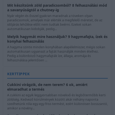
Mit készítsünk zöld paradicsomból? 8 felhasználási mód
a savanyúságtól a chutney-ig
Nyár végén és ősszel gyakran maradnak a töveken olyan
paradicsomok, amelyek már elérték a megfelelő méretet, de az
időjárás lehűlése előtt nem tudtak beérni. Ezeket sokan
automatikusan kidobják, pedig...
Melyik hagymát mire használjuk? 9 hagymafajta, ízek és
konyhai felhasználás
A hagyma szinte minden konyhában alapélelmiszer, mégis sokan
automatikusan ugyanazt a fajtát használják minden ételhez.
Pedig a különböző hagymafajták íze, állaga, aromája és
felhasználása jelentősen ...
KERTTIPPEK
Cukkini virágzik, de nem terem? 6 ok, amiért
elmaradhat a termés
A cukkini az egyik leggyorsabban növekvő és legbőtermőbb kerti
zöldség. Kedvező körülmények között akár néhány naponta
szedhetünk róla egy-egy friss termést, ezért különösen bosszantó,
amikor a növény...