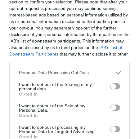
section to confirm your selection. Please note that after your
képződéséhez vezethet, amelyek kedvező
opt-out request is processed you may continue seeing
táplálékforrást jelentenek a levéltetvek számára. A
interest-based ads based on personal information utilized by
University of California növényvédelmi útmutatója ezért
us or personal information disclosed to third parties prior to
kifejezetten javasolja a túlzott nitrogéntrágyázás
your opt-out. You may separately opt-out of the further
kerülését.
disclosure of your personal information by third parties on the
IAB’s list of downstream participants. This information may
A levéltetű elleni védekezés egyik fontos része tehát az
also be disclosed by us to third parties on the
IAB’s List of
egyensúly. A növényt ne hagyd kiszáradni, de ne is
Downstream Participants
that may further disclose it to other
third parties.
próbáld túlzott trágyázással gyors növekedésre
ösztönözni. Az egészséges, megfelelően gondozott
Please note that this website/app uses one or more Google
Personal Data Processing Opt Outs
növény könnyebben átvészeli a kisebb fertőzéseket.
services and may gather and store information including but
not limited to your visit or usage behaviour. You may click to
I want to opt-out of the Sharing of my
7. Használj rovarölő szappant
personal data.
grant or deny consent to Google and its third-party tags to
Opted In
körültekintően
use your data for below specified purposes in below Google
consent section.
I want to opt-out of the Sale of my
Ha a vízsugaras lemosás és a kézi eltávolítás nem
Personal Data.
Opted In
elegendő, jó megoldás lehet egy kifejezetten
növényvédelmi célra készült rovarölő szappan. Ezek a
I want to opt-out of processing my
Personal Data for Targeted Advertising.
készítmények elsősorban a puha testű kártevők,
Opted In