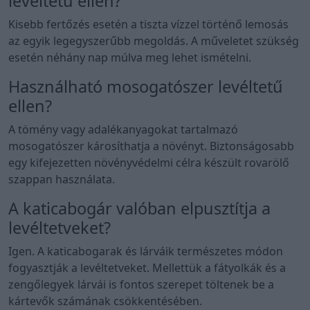
levéltetű ellen?
Kisebb fertőzés esetén a tiszta vízzel történő lemosás
az egyik legegyszerűbb megoldás. A műveletet szükség
esetén néhány nap múlva meg lehet ismételni.
Használható mosogatószer levéltetű
ellen?
A tömény vagy adalékanyagokat tartalmazó
mosogatószer károsíthatja a növényt. Biztonságosabb
egy kifejezetten növényvédelmi célra készült rovarölő
szappan használata.
A katicabogár valóban elpusztítja a
levéltetveket?
Igen. A katicabogarak és lárváik természetes módon
fogyasztják a levéltetveket. Mellettük a fátyolkák és a
zengőlegyek lárvái is fontos szerepet töltenek be a
kártevők számának csökkentésében.