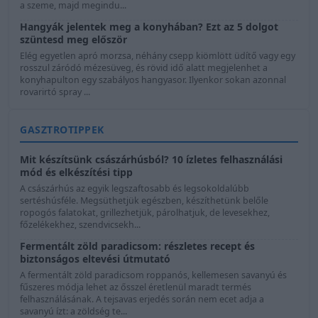
a szeme, majd megindu...
Hangyák jelentek meg a konyhában? Ezt az 5 dolgot
szüntesd meg először
Elég egyetlen apró morzsa, néhány csepp kiömlött üdítő vagy egy
rosszul záródó mézesüveg, és rövid idő alatt megjelenhet a
konyhapulton egy szabályos hangyasor. Ilyenkor sokan azonnal
rovarirtó spray ...
GASZTROTIPPEK
Mit készítsünk császárhúsból? 10 ízletes felhasználási
mód és elkészítési tipp
A császárhús az egyik legszaftosabb és legsokoldalúbb
sertéshúsféle. Megsüthetjük egészben, készíthetünk belőle
ropogós falatokat, grillezhetjük, párolhatjuk, de levesekhez,
főzelékekhez, szendvicsekh...
Fermentált zöld paradicsom: részletes recept és
biztonságos eltevési útmutató
A fermentált zöld paradicsom roppanós, kellemesen savanyú és
fűszeres módja lehet az ősszel éretlenül maradt termés
felhasználásának. A tejsavas erjedés során nem ecet adja a
savanyú ízt: a zöldség te...