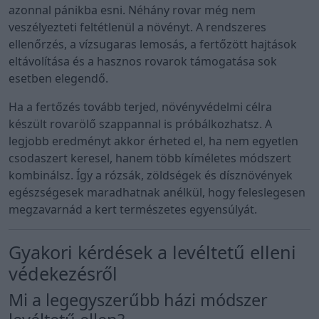
azonnal pánikba esni. Néhány rovar még nem
veszélyezteti feltétlenül a növényt. A rendszeres
ellenőrzés, a vízsugaras lemosás, a fertőzött hajtások
eltávolítása és a hasznos rovarok támogatása sok
esetben elegendő.
Ha a fertőzés tovább terjed, növényvédelmi célra
készült rovarölő szappannal is próbálkozhatsz. A
legjobb eredményt akkor érheted el, ha nem egyetlen
csodaszert keresel, hanem több kíméletes módszert
kombinálsz. Így a rózsák, zöldségek és dísznövények
egészségesek maradhatnak anélkül, hogy feleslegesen
megzavarnád a kert természetes egyensúlyát.
Gyakori kérdések a levéltetű elleni
védekezésről
Mi a legegyszerűbb házi módszer