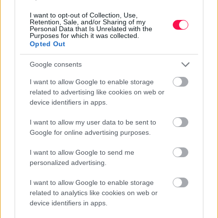
például a levéltetvek ellen hatásosak. Fontos, hogy
közvetlenül érintkezzenek a rovarokkal, ezért a levelek
I want to opt-out of Collection, Use,
Retention, Sale, and/or Sharing of my
fonákját és a hajtásvégeket is alaposan be kell
Personal Data that Is Unrelated with the
Purposes for which it was collected.
permetezni.
Opted Out
Nem minden háztartási tisztítószer alkalmas erre a
Google consents
célra. Az illatosított mosogatószerek, zsíroldók és
egyéb adalékanyagokat tartalmazó készítmények
I want to allow Google to enable storage
károsíthatják a leveleket. Biztonságosabb választás egy
related to advertising like cookies on web or
növényvédelmi felhasználásra engedélyezett termék,
device identifiers in apps.
amelynek használati útmutatóját pontosan be kell
I want to allow my user data to be sent to
tartani.
Google for online advertising purposes.
Permetezés előtt mindig végezz próbát a növény egy
I want to allow Google to send me
kisebb részén. Ne kezeld a növényt tűző napsütésben,
personalized advertising.
nagy melegben vagy akkor, amikor kiszáradt állapotban
van. A University of California útmutatója szerint egyes
I want to allow Google to enable storage
növények érzékenyek lehetnek az olaj- és szappanalapú
related to analytics like cookies on web or
device identifiers in apps.
készítményekre, ezért az óvatosság különösen fontos.