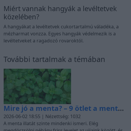
Miért vannak hangyák a levéltetvek
közelében?
A hangyákat a levéltetvek cukortartalmú váladéka, a
mézharmat vonzza. Egyes hangyák védelmezik is a
levéltetveket a ragadozó rovaroktól.
További tartalmak a témában
Mire jó a menta? – 9 ötlet a menta
felhasználására a konyhában, a
2026-06-02 18:55 | Nézettség: 1032
háztartásban és a
A menta illatát szinte mindenki ismeri. Elég
megdörzsölni néhány friss levelet az ujjaink között, és