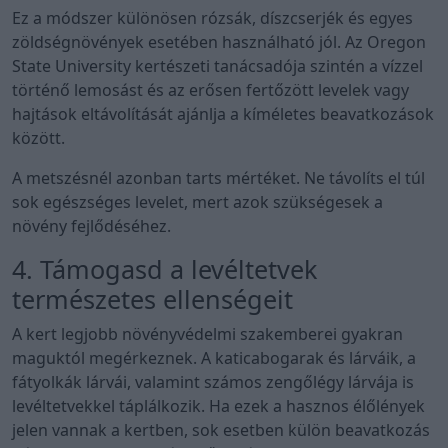
Ez a módszer különösen rózsák, díszcserjék és egyes
zöldségnövények esetében használható jól. Az Oregon
State University kertészeti tanácsadója szintén a vízzel
történő lemosást és az erősen fertőzött levelek vagy
hajtások eltávolítását ajánlja a kíméletes beavatkozások
között.
A metszésnél azonban tarts mértéket. Ne távolíts el túl
sok egészséges levelet, mert azok szükségesek a
növény fejlődéséhez.
4. Támogasd a levéltetvek
természetes ellenségeit
A kert legjobb növényvédelmi szakemberei gyakran
maguktól megérkeznek. A katicabogarak és lárváik, a
fátyolkák lárvái, valamint számos zengőlégy lárvája is
levéltetvekkel táplálkozik. Ha ezek a hasznos élőlények
jelen vannak a kertben, sok esetben külön beavatkozás