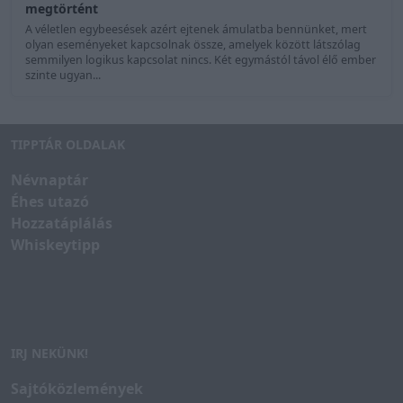
megtörtént
A véletlen egybeesések azért ejtenek ámulatba bennünket, mert
olyan eseményeket kapcsolnak össze, amelyek között látszólag
semmilyen logikus kapcsolat nincs. Két egymástól távol élő ember
szinte ugyan...
TIPPTÁR OLDALAK
Névnaptár
Éhes utazó
Hozzatáplálás
Whiskeytipp
IRJ NEKÜNK!
Sajtóközlemények