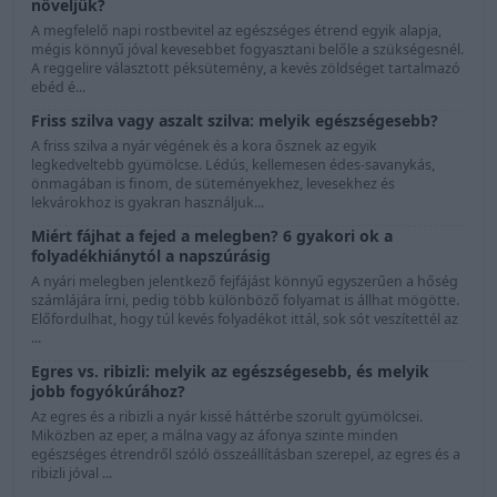
növeljük?
A megfelelő napi rostbevitel az egészséges étrend egyik alapja,
mégis könnyű jóval kevesebbet fogyasztani belőle a szükségesnél.
A reggelire választott péksütemény, a kevés zöldséget tartalmazó
ebéd é...
Friss szilva vagy aszalt szilva: melyik egészségesebb?
A friss szilva a nyár végének és a kora ősznek az egyik
legkedveltebb gyümölcse. Lédús, kellemesen édes-savanykás,
önmagában is finom, de süteményekhez, levesekhez és
lekvárokhoz is gyakran használjuk...
Miért fájhat a fejed a melegben? 6 gyakori ok a
folyadékhiánytól a napszúrásig
A nyári melegben jelentkező fejfájást könnyű egyszerűen a hőség
számlájára írni, pedig több különböző folyamat is állhat mögötte.
Előfordulhat, hogy túl kevés folyadékot ittál, sok sót veszítettél az
...
Egres vs. ribizli: melyik az egészségesebb, és melyik
jobb fogyókúrához?
Az egres és a ribizli a nyár kissé háttérbe szorult gyümölcsei.
Miközben az eper, a málna vagy az áfonya szinte minden
egészséges étrendről szóló összeállításban szerepel, az egres és a
ribizli jóval ...