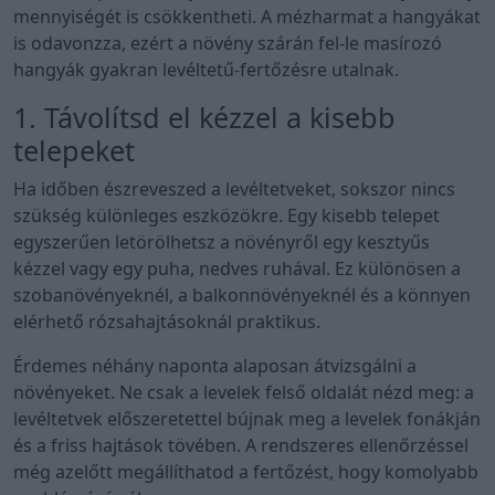
mennyiségét is csökkentheti. A mézharmat a hangyákat
is odavonzza, ezért a növény szárán fel-le masírozó
hangyák gyakran levéltetű-fertőzésre utalnak.
1. Távolítsd el kézzel a kisebb
telepeket
Ha időben észreveszed a levéltetveket, sokszor nincs
szükség különleges eszközökre. Egy kisebb telepet
egyszerűen letörölhetsz a növényről egy kesztyűs
kézzel vagy egy puha, nedves ruhával. Ez különösen a
szobanövényeknél, a balkonnövényeknél és a könnyen
elérhető rózsahajtásoknál praktikus.
Érdemes néhány naponta alaposan átvizsgálni a
növényeket. Ne csak a levelek felső oldalát nézd meg: a
levéltetvek előszeretettel bújnak meg a levelek fonákján
és a friss hajtások tövében. A rendszeres ellenőrzéssel
még azelőtt megállíthatod a fertőzést, hogy komolyabb