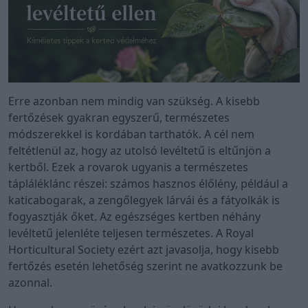
Erre azonban nem mindig van szükség. A kisebb
fertőzések gyakran egyszerű, természetes
módszerekkel is kordában tarthatók. A cél nem
feltétlenül az, hogy az utolsó levéltetű is eltűnjön a
kertből. Ezek a rovarok ugyanis a természetes
tápláléklánc részei: számos hasznos élőlény, például a
katicabogarak, a zengőlegyek lárvái és a fátyolkák is
fogyasztják őket. Az egészséges kertben néhány
levéltetű jelenléte teljesen természetes. A Royal
Horticultural Society ezért azt javasolja, hogy kisebb
fertőzés esetén lehetőség szerint ne avatkozzunk be
azonnal.