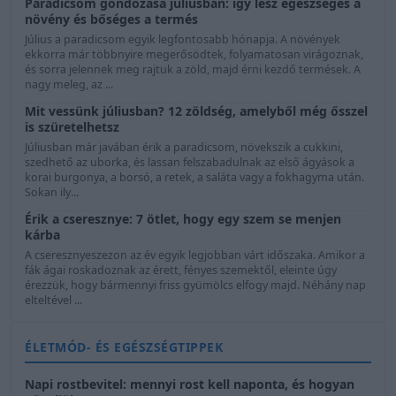
Paradicsom gondozása júliusban: így lesz egészséges a
növény és bőséges a termés
Július a paradicsom egyik legfontosabb hónapja. A növények
ekkorra már többnyire megerősödtek, folyamatosan virágoznak,
és sorra jelennek meg rajtuk a zöld, majd érni kezdő termések. A
nagy meleg, az ...
Mit vessünk júliusban? 12 zöldség, amelyből még ősszel
is szüretelhetsz
Júliusban már javában érik a paradicsom, növekszik a cukkini,
szedhető az uborka, és lassan felszabadulnak az első ágyások a
korai burgonya, a borsó, a retek, a saláta vagy a fokhagyma után.
Sokan ily...
Érik a cseresznye: 7 ötlet, hogy egy szem se menjen
kárba
A cseresznyeszezon az év egyik legjobban várt időszaka. Amikor a
fák ágai roskadoznak az érett, fényes szemektől, eleinte úgy
érezzük, hogy bármennyi friss gyümölcs elfogy majd. Néhány nap
elteltével ...
ÉLETMÓD- ÉS EGÉSZSÉGTIPPEK
Napi rostbevitel: mennyi rost kell naponta, és hogyan