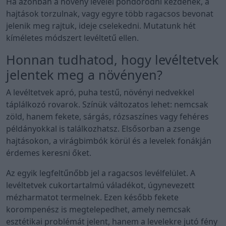
Ha azonban a növény levelei pöndörödni kezdenek, a
hajtások torzulnak, vagy egyre több ragacsos bevonat
jelenik meg rajtuk, ideje cselekedni. Mutatunk hét
kíméletes módszert levéltetű ellen.
Honnan tudhatod, hogy levéltetvek
jelentek meg a növényen?
A levéltetvek apró, puha testű, növényi nedvekkel
táplálkozó rovarok. Színük változatos lehet: nemcsak
zöld, hanem fekete, sárgás, rózsaszínes vagy fehéres
példányokkal is találkozhatsz. Elsősorban a zsenge
hajtásokon, a virágbimbók körül és a levelek fonákján
érdemes keresni őket.
Az egyik legfeltűnőbb jel a ragacsos levélfelület. A
levéltetvek cukortartalmú váladékot, úgynevezett
mézharmatot termelnek. Ezen később fekete
korompenész is megtelepedhet, amely nemcsak
esztétikai problémát jelent, hanem a levelekre jutó fény