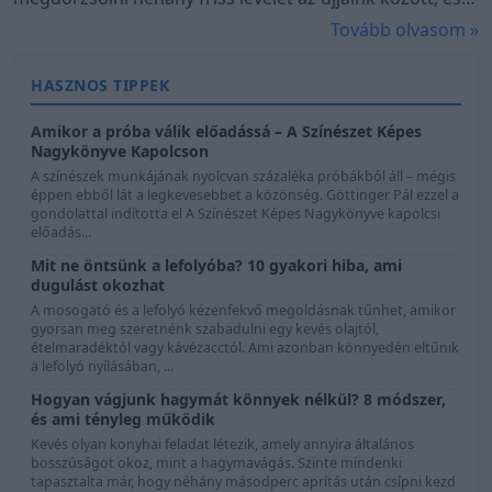
mindennapokban
máris érezhető a jellegzetes, tiszta és frissítő aroma. A
Tovább olvasom »
növény azonban sokkal többet tud annál, mint hogy
egy pohár limonádé dekorációja legyen. A menta
HASZNOS TIPPEK
felhasználása rendkívül sokoldalú: helyet kaphat a
konyhában, italokban, desszertekben,
Amikor a próba válik előadássá – A Színészet Képes
Nagykönyve Kapolcson
illatosítókeverékekben és egyszerű háztartási
A színészek munkájának nyolcvan százaléka próbákból áll – mégis
praktikákban is.
éppen ebből lát a legkevesebbet a közönség. Göttinger Pál ezzel a
gondolattal indította el A Színészet Képes Nagykönyve kapolcsi
előadás...
Mit ne öntsünk a lefolyóba? 10 gyakori hiba, ami
dugulást okozhat
A mosogató és a lefolyó kézenfekvő megoldásnak tűnhet, amikor
gyorsan meg szeretnénk szabadulni egy kevés olajtól,
ételmaradéktól vagy kávézacctól. Ami azonban könnyedén eltűnik
a lefolyó nyílásában, ...
Hogyan vágjunk hagymát könnyek nélkül? 8 módszer,
és ami tényleg működik
Kevés olyan konyhai feladat létezik, amely annyira általános
bosszúságot okoz, mint a hagymavágás. Szinte mindenki
tapasztalta már, hogy néhány másodperc aprítás után csípni kezd