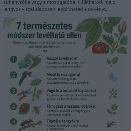
zuhanyzóba vagy a mosogatóba is állíthatod, majd
langyos vízzel alaposan leöblítheted a növényt.