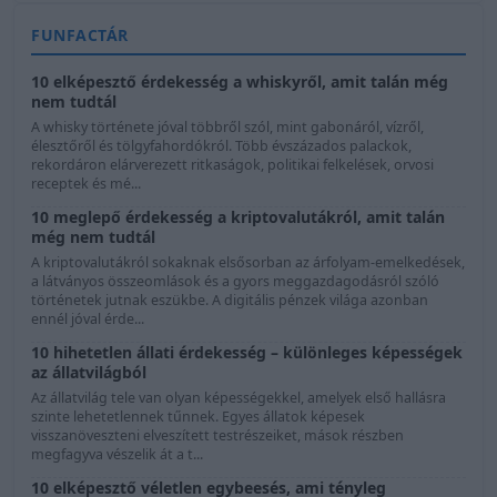
FUNFACTÁR
10 elképesztő érdekesség a whiskyről, amit talán még
nem tudtál
A whisky története jóval többről szól, mint gabonáról, vízről,
élesztőről és tölgyfahordókról. Több évszázados palackok,
rekordáron elárverezett ritkaságok, politikai felkelések, orvosi
receptek és mé...
10 meglepő érdekesség a kriptovalutákról, amit talán
még nem tudtál
A kriptovalutákról sokaknak elsősorban az árfolyam-emelkedések,
a látványos összeomlások és a gyors meggazdagodásról szóló
történetek jutnak eszükbe. A digitális pénzek világa azonban
ennél jóval érde...
10 hihetetlen állati érdekesség – különleges képességek
az állatvilágból
Az állatvilág tele van olyan képességekkel, amelyek első hallásra
szinte lehetetlennek tűnnek. Egyes állatok képesek
visszanöveszteni elveszített testrészeiket, mások részben
megfagyva vészelik át a t...
10 elképesztő véletlen egybeesés, ami tényleg