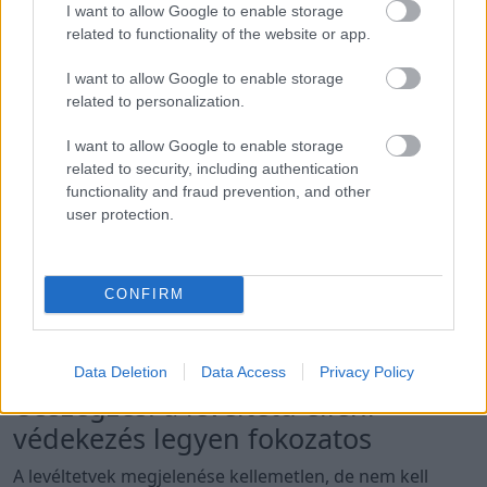
Mit ne használj levéltetű ellen?
I want to allow Google to enable storage
related to functionality of the website or app.
Az interneten rengeteg házi permet receptje terjed.
Gyakran ajánlanak ecetet, tömény mosogatószert vagy
I want to allow Google to enable storage
related to personalization.
különféle erős keverékeket. Ezek azonban könnyen
perzselést, levélfoltosodást vagy más károsodást
I want to allow Google to enable storage
okozhatnak. Attól, hogy egy szer a konyhában
related to security, including authentication
megtalálható, még nem biztos, hogy a növényen is
functionality and fraud prevention, and other
biztonságosan alkalmazható.
user protection.
A túl erős házi keverékek helyett először mindig a
legegyszerűbb módszerekkel próbálkozz: kézi
CONFIRM
eltávolítással, vízzel, metszéssel és a természetes
ragadozók támogatásával. Ezek kíméletesebbek a
növényhez és a kert élővilágához is.
Data Deletion
Data Access
Privacy Policy
Összegzés: a levéltetű elleni
védekezés legyen fokozatos
A levéltetvek megjelenése kellemetlen, de nem kell