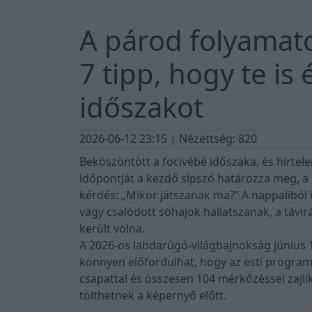
A párod folyamato
7 tipp, hogy te is 
időszakot
2026-06-12 23:15
| Nézettség: 820
Beköszöntött a focivébé időszaka, és hirtel
időpontját a kezdő sípszó határozza meg, a 
kérdés: „Mikor játszanak ma?” A nappaliból
vagy csalódott sóhajok hallatszanak, a távir
került volna.
A 2026-os labdarúgó-világbajnokság június 11
könnyen előfordulhat, hogy az esti progra
csapattal és összesen 104 mérkőzéssel zajlik
tölthetnek a képernyő előtt.