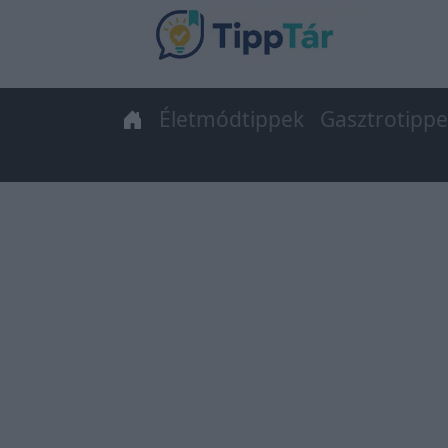
Életmódtippek
Gasztrotipp