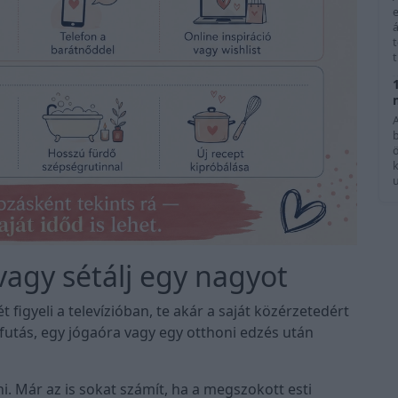
e
á
t
k
u
 vagy sétálj egy nagyot
igyeli a televízióban, te akár a saját közérzetedért
ű futás, egy jógaóra vagy egy otthoni edzés után
. Már az is sokat számít, ha a megszokott esti