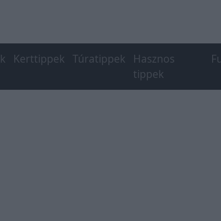
ek
Kerttippek
Túratippek
Hasznos
F
tippek