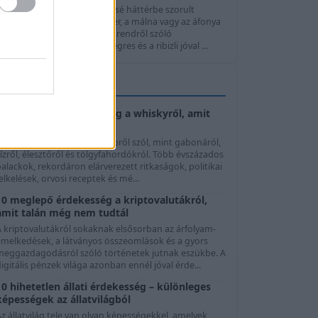
z egres és a ribizli a nyár kissé háttérbe szorult
gyümölcsei. Miközben az eper, a málna vagy az áfonya
szinte minden egészséges étrendről szóló
sszeállításban szerepel, az egres és a ribizli jóval ...
FUNFACTÁR
10 elképesztő érdekesség a whiskyről, amit
talán még nem tudtál
 whisky története jóval többről szól, mint gabonáról,
ízről, élesztőről és tölgyfahordókról. Több évszázados
alackok, rekordáron elárverezett ritkaságok, politikai
elkelések, orvosi receptek és mé...
10 meglepő érdekesség a kriptovalutákról,
amit talán még nem tudtál
A kriptovalutákról sokaknak elsősorban az árfolyam-
emelkedések, a látványos összeomlások és a gyors
meggazdagodásról szóló történetek jutnak eszükbe. A
igitális pénzek világa azonban ennél jóval érde...
10 hihetetlen állati érdekesség – különleges
képességek az állatvilágból
z állatvilág tele van olyan képességekkel, amelyek