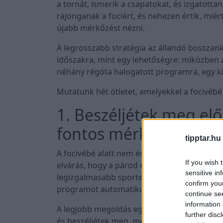
a tornát, ismerik a csapatokat, és izgatott
rajonganak a fociért, és nehezen értik, miér
újabb mérkőzést nézni.
A legrosszabb stratégia az állandó bosszanko
időszakra, mint egy lehetőségre: miközben a
néhány régóta halogatott programra, egy kis
Mutatunk hét ötletet, amelyekkel a focivébé 
1. Beszéljétek meg elő
fontos mérkőzések
tipptar.hu
A focivébé alatt nem érdemes minden egyes m
If you wish 
elvárás, hogy a párod egyetlen találkozót s
sensitive in
legizgalmasabb sporteseménye. Ugyanakkor 
confirm you
programot automatikusan felülír a következ
continue se
information 
A legjobb megoldás egy egyszerű, előzetes 
further disc
és beszéljétek meg, melyek azok, amelyeke