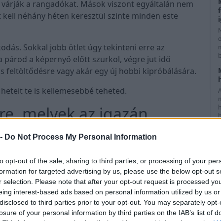
an várják a rangadókat. Mások viszont egyáltalán nem
t kell néhány héten keresztül szinte minden este
dás. Sokkal jobb ötlet úgy tekinteni erre az
m
 párod a képernyő előtt szurkol, végre jut idő
 feltöltődésre vagy akár egy új hobbi kipróbálására.
heteit te is kellemesebbé teheted.
re, melyek az igazán
h
j
 -
Do Not Process My Personal Information
eccset párkapcsolati vitává alakítani. Az sem reális
to opt-out of the sale, sharing to third parties, or processing of your per
e nézzen meg, ha számára ez az év egyik
formation for targeted advertising by us, please use the below opt-out s
az sem ideális, ha heteken át minden közös
r selection. Please note that after your opt-out request is processed y
ő közvetítés.
eing interest-based ads based on personal information utilized by us or
disclosed to third parties prior to your opt-out. You may separately opt-
egyeztetés. Nézzétek át a fontosabb mérkőzéseket,
losure of your personal information by third parties on the IAB’s list of
f
t a párod semmiképpen sem szeretne kihagyni.