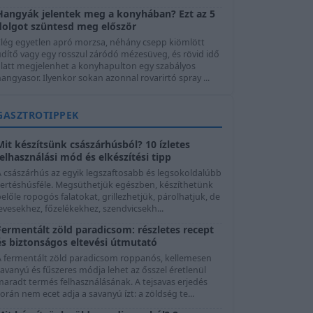
Hangyák jelentek meg a konyhában? Ezt az 5
dolgot szüntesd meg először
Elég egyetlen apró morzsa, néhány csepp kiömlött
üdítő vagy egy rosszul záródó mézesüveg, és rövid idő
alatt megjelenhet a konyhapulton egy szabályos
angyasor. Ilyenkor sokan azonnal rovarirtó spray ...
GASZTROTIPPEK
Mit készítsünk császárhúsból? 10 ízletes
felhasználási mód és elkészítési tipp
A császárhús az egyik legszaftosabb és legsokoldalúbb
sertéshúsféle. Megsüthetjük egészben, készíthetünk
előle ropogós falatokat, grillezhetjük, párolhatjuk, de
evesekhez, főzelékekhez, szendvicsekh...
Fermentált zöld paradicsom: részletes recept
és biztonságos eltevési útmutató
A fermentált zöld paradicsom roppanós, kellemesen
avanyú és fűszeres módja lehet az ősszel éretlenül
maradt termés felhasználásának. A tejsavas erjedés
orán nem ecet adja a savanyú ízt: a zöldség te...