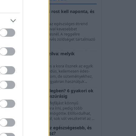
Napi rostbevitel: mennyi rost kell naponta, és
hogyan növeljük?
A megfelelő napi rostbevitel az egészséges étrend
egyik alapja, mégis könnyű jóval kevesebbet
ogyasztani belőle a szükségesnél. A reggelire
választott péksütemény, a kevés zöldséget tartalmazó
béd é...
Friss szilva vagy aszalt szilva: melyik
egészségesebb?
 friss szilva a nyár végének és a kora ősznek az egyik
legkedveltebb gyümölcse. Lédús, kellemesen édes-
savanykás, önmagában is finom, de süteményekhez,
evesekhez és lekvárokhoz is gyakran használjuk...
Miért fájhat a fejed a melegben? 6 gyakori ok
a folyadékhiánytól a napszúrásig
 nyári melegben jelentkező fejfájást könnyű
egyszerűen a hőség számlájára írni, pedig több
ülönböző folyamat is állhat mögötte. Előfordulhat,
ogy túl kevés folyadékot ittál, sok sót veszítettél az ...
Egres vs. ribizli: melyik az egészségesebb, és
melyik jobb fogyókúrához?