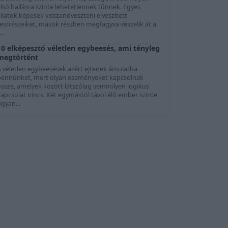
lső hallásra szinte lehetetlennek tűnnek. Egyes
llatok képesek visszanöveszteni elveszített
testrészeiket, mások részben megfagyva vészelik át a
...
10 elképesztő véletlen egybeesés, ami tényleg
megtörtént
A véletlen egybeesések azért ejtenek ámulatba
bennünket, mert olyan eseményeket kapcsolnak
össze, amelyek között látszólag semmilyen logikus
apcsolat nincs. Két egymástól távol élő ember szinte
gyan...