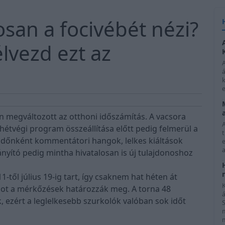
san a focivébét nézi?
élvezd ezt az
á
k
e
en megváltozott az otthoni időszámítás. A vacsora
hétvégi program összeállítása előtt pedig felmerül a
 időnként kommentátori hangok, lelkes kiáltások
e
a
ányító pedig mintha hivatalosan is új tulajdonoshoz
-től július 19-ig tart, így csaknem hat héten át
K
mot a mérkőzések határozzák meg. A torna 48
, ezért a leglelkesebb szurkolók valóban sok időt