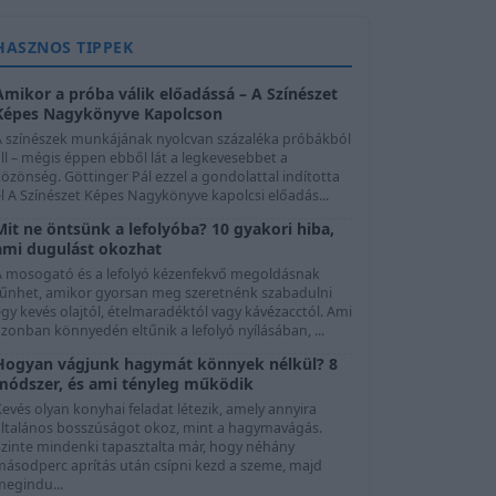
HASZNOS TIPPEK
Amikor a próba válik előadássá – A Színészet
Képes Nagykönyve Kapolcson
A színészek munkájának nyolcvan százaléka próbákból
ll – mégis éppen ebből lát a legkevesebbet a
özönség. Göttinger Pál ezzel a gondolattal indította
l A Színészet Képes Nagykönyve kapolcsi előadás...
Mit ne öntsünk a lefolyóba? 10 gyakori hiba,
ami dugulást okozhat
A mosogató és a lefolyó kézenfekvő megoldásnak
tűnhet, amikor gyorsan meg szeretnénk szabadulni
gy kevés olajtól, ételmaradéktól vagy kávézacctól. Ami
zonban könnyedén eltűnik a lefolyó nyílásában, ...
Hogyan vágjunk hagymát könnyek nélkül? 8
módszer, és ami tényleg működik
evés olyan konyhai feladat létezik, amely annyira
általános bosszúságot okoz, mint a hagymavágás.
Szinte mindenki tapasztalta már, hogy néhány
másodperc aprítás után csípni kezd a szeme, majd
megindu...