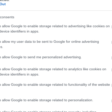
és végét. Ha te is találsz valamit, amit valóban
Out
hanem egy kis szabadságot jelent majd.
 halogatott mini projektet
consents
o allow Google to enable storage related to advertising like cookies on
f
yeket hónapok óta tologatunk. Szeretnénk
evice identifiers in apps.
ásszekrényt, összeállítani egy nyári olvasmánylistát,
e
o allow my user data to be sent to Google for online advertising
s.
állhat néhány nyugodt óra. Ez éppen elegendő ahhoz,
A
to allow Google to send me personalized advertising.
l
te alatt átválogathatod a fényképeket a telefonodon,
o allow Google to enable storage related to analytics like cookies on
y online tanfolyamot, vagy megtanulhatsz néhány új
evice identifiers in apps.
hatod, amit elkezdtél.
o allow Google to enable storage related to functionality of the website
A
s eredményt is elérhetsz. Miközben a párod
k
 döntőbe, te elmondhatod, hogy végre elkészültél
h
o allow Google to enable storage related to personalization.
o allow Google to enable storage related to security, including