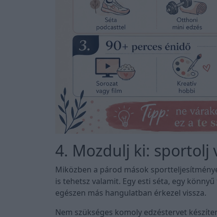
4. Mozdulj ki: sportolj
Miközben a párod mások sportteljesítményét f
is tehetsz valamit. Egy esti séta, egy könny
egészen más hangulatban érkezel vissza.
Nem szükséges komoly edzéstervet készíteni