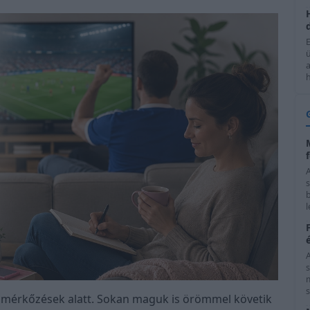
h
b
l
s
s
mérkőzések alatt. Sokan maguk is örömmel követik