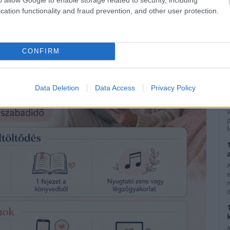
A
cation functionality and fraud prevention, and other user protection.
ö
CONFIRM
Data Deletion
Data Access
Privacy Policy
A
v
p
f
d
A