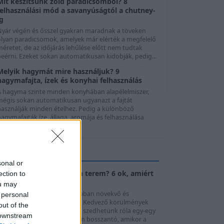
Mit készítsünk zöld paradicsomból? 8
felhasználási mód a savanyúságtól a chutney-
ig
Nyár végén és ősszel gyakran maradnak a töveken
olyan paradicsomok, amelyek már elérték a megfelelő
éretet, de az időjárás lehűlése előtt nem tudtak
beérni. Ezeket sokan automatikusan kidobják, pedig...
Melyik hagymát mire használjuk? 9
hagymafajta, ízek és konyhai felhasználás
A hagyma szinte minden konyhában alapélelmiszer,
mégis sokan automatikusan ugyanazt a fajtát
használják minden ételhez. Pedig a különböző
agymafajták íze, állaga, aromája és felhasználása
elentősen ...
KERTTIPPEK
sonal or
Cukkini virágzik, de nem terem? 6 ok, amiért
ection to
elmaradhat a termés
ou may
A cukkini az egyik leggyorsabban növekvő és
 personal
legbőtermőbb kerti zöldség. Kedvező körülmények
out of the
között akár néhány naponta szedhetünk róla egy-egy
 downstream
riss termést, ezért különösen bosszantó, amikor a