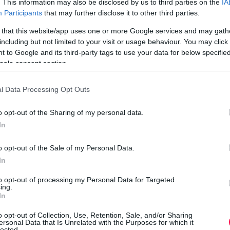
. This information may also be disclosed by us to third parties on the
IA
n
sei, a rangadók és természetesen a kieséses szakasz
Participants
that may further disclose it to other third parties.
 that this website/app uses one or more Google services and may gath
including but not limited to your visit or usage behaviour. You may click 
csnapok”, sokkal könnyebb megszervezni a közös
 to Google and its third-party tags to use your data for below specifi
ti találkozót. A spontaneitás sem tűnik el teljesen,
ogle consent section.
a
neteket.
tervezz saját programokat
l Data Processing Opt Outs
J
ne úgy tekints rá, mint egy elvesztegetett időszakra.
c
o opt-out of the Sharing of my personal data.
a
In
s
vézóba, menjetek el sétálni, vagy szervezzetek egy
o opt-out of the Sale of my Personal Data.
a is, hogy újra felvedd a kapcsolatot valakivel,
In
koztatok.
i
to opt-out of processing my Personal Data for Targeted
f
ing.
. Vegyél egy hosszú fürdőt, készíts egy arcmaszkot,
In
e
 nézd meg azt a sorozatot, amelyet a párod úgysem
o opt-out of Collection, Use, Retention, Sale, and/or Sharing
ersonal Data that Is Unrelated with the Purposes for which it
lected.