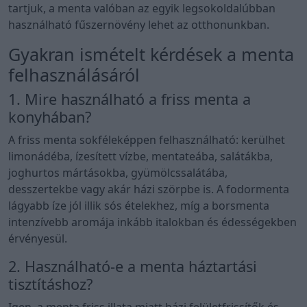
tartjuk, a menta valóban az egyik legsokoldalúbban
használható fűszernövény lehet az otthonunkban.
Gyakran ismételt kérdések a menta
felhasználásáról
1. Mire használható a friss menta a
konyhában?
A friss menta sokféleképpen felhasználható: kerülhet
limonádéba, ízesített vízbe, mentateába, salátákba,
joghurtos mártásokba, gyümölcssalátába,
desszertekbe vagy akár házi szörpbe is. A fodormenta
lágyabb íze jól illik sós ételekhez, míg a borsmenta
intenzívebb aromája inkább italokban és édességekben
érvényesül.
2. Használható-e a menta háztartási
tisztításhoz?