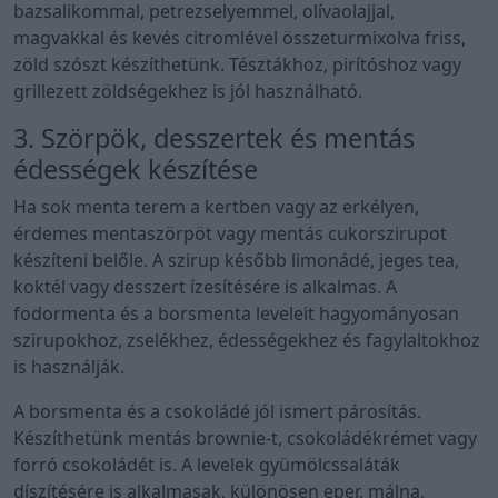
bazsalikommal, petrezselyemmel, olívaolajjal,
magvakkal és kevés citromlével összeturmixolva friss,
zöld szószt készíthetünk. Tésztákhoz, pirítóshoz vagy
grillezett zöldségekhez is jól használható.
3. Szörpök, desszertek és mentás
édességek készítése
Ha sok menta terem a kertben vagy az erkélyen,
érdemes mentaszörpöt vagy mentás cukorszirupot
készíteni belőle. A szirup később limonádé, jeges tea,
koktél vagy desszert ízesítésére is alkalmas. A
fodormenta és a borsmenta leveleit hagyományosan
szirupokhoz, zselékhez, édességekhez és fagylaltokhoz
is használják.
A borsmenta és a csokoládé jól ismert párosítás.
Készíthetünk mentás brownie-t, csokoládékrémet vagy
forró csokoládét is. A levelek gyümölcssaláták
díszítésére is alkalmasak, különösen eper, málna,