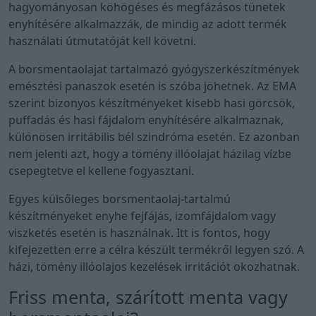
hagyományosan köhögéses és megfázásos tünetek
enyhítésére alkalmazzák, de mindig az adott termék
használati útmutatóját kell követni.
A borsmentaolajat tartalmazó gyógyszerkészítmények
emésztési panaszok esetén is szóba jöhetnek. Az EMA
szerint bizonyos készítményeket kisebb hasi görcsök,
puffadás és hasi fájdalom enyhítésére alkalmaznak,
különösen irritábilis bél szindróma esetén. Ez azonban
nem jelenti azt, hogy a tömény illóolajat házilag vízbe
csepegtetve el kellene fogyasztani.
Egyes külsőleges borsmentaolaj-tartalmú
készítményeket enyhe fejfájás, izomfájdalom vagy
viszketés esetén is használnak. Itt is fontos, hogy
kifejezetten erre a célra készült termékről legyen szó. A
házi, tömény illóolajos kezelések irritációt okozhatnak.
Friss menta, szárított menta vagy