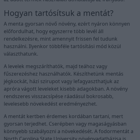
Hogyan tartósítsuk a mentát?
A menta gyorsan növő növény, ezért nyáron könnyen
előfordulhat, hogy egyszerre több levél áll
rendelkezésre, mint amennyit frissen fel tudunk
használni. Ilyenkor többféle tartósítási mód közül
választhatunk.
A levelek megszáríthatók, majd teához vagy
fűszerezéshez használhatók. Készíthetünk mentás
jégkockát, házi szirupot vagy lefagyaszthatjuk az
apróra vágott leveleket kisebb adagokban. A növény
rendszeres visszacsípése ráadásul bokrosabb,
levelesebb növekedést eredményezhet.
A mentát kertben érdemes kordában tartani, mert
gyorsan terjedhet. Cserépben vagy magaságyásban
könnyebb szabályozni a növekedését. A fodormentát a
North Carolina State University növényadatbázisa is