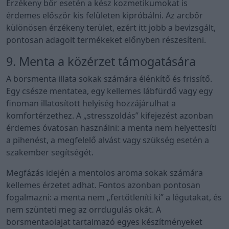
Érzékeny bőr esetén a kész kozmetikumokat is
érdemes először kis felületen kipróbálni. Az arcbőr
különösen érzékeny terület, ezért itt jobb a bevizsgált,
pontosan adagolt termékeket előnyben részesíteni.
9. Menta a közérzet támogatására
A borsmenta illata sokak számára élénkítő és frissítő.
Egy csésze mentatea, egy kellemes lábfürdő vagy egy
finoman illatosított helyiség hozzájárulhat a
komfortérzethez. A „stresszoldás” kifejezést azonban
érdemes óvatosan használni: a menta nem helyettesíti
a pihenést, a megfelelő alvást vagy szükség esetén a
szakember segítségét.
Megfázás idején a mentolos aroma sokak számára
kellemes érzetet adhat. Fontos azonban pontosan
fogalmazni: a menta nem „fertőtleníti ki” a légutakat, és
nem szünteti meg az orrdugulás okát. A
borsmentaolajat tartalmazó egyes készítményeket