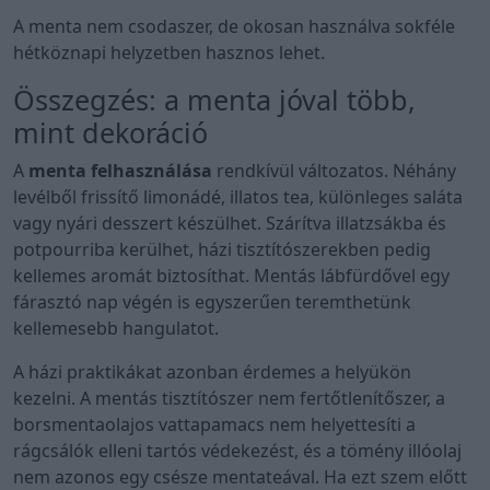
A menta nem csodaszer, de okosan használva sokféle
hétköznapi helyzetben hasznos lehet.
Összegzés: a menta jóval több,
mint dekoráció
A
menta felhasználása
rendkívül változatos. Néhány
levélből frissítő limonádé, illatos tea, különleges saláta
vagy nyári desszert készülhet. Szárítva illatzsákba és
potpourriba kerülhet, házi tisztítószerekben pedig
kellemes aromát biztosíthat. Mentás lábfürdővel egy
fárasztó nap végén is egyszerűen teremthetünk
kellemesebb hangulatot.
A házi praktikákat azonban érdemes a helyükön
kezelni. A mentás tisztítószer nem fertőtlenítőszer, a
borsmentaolajos vattapamacs nem helyettesíti a
rágcsálók elleni tartós védekezést, és a tömény illóolaj
nem azonos egy csésze mentateával. Ha ezt szem előtt