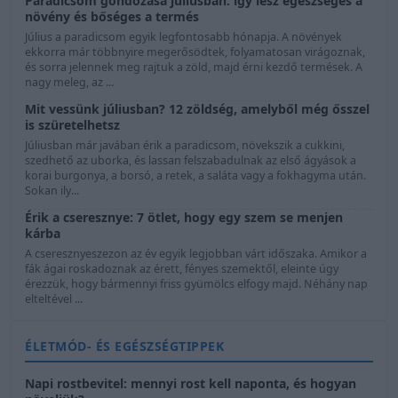
Paradicsom gondozása júliusban: így lesz egészséges a
növény és bőséges a termés
Július a paradicsom egyik legfontosabb hónapja. A növények
ekkorra már többnyire megerősödtek, folyamatosan virágoznak,
és sorra jelennek meg rajtuk a zöld, majd érni kezdő termések. A
nagy meleg, az ...
Mit vessünk júliusban? 12 zöldség, amelyből még ősszel
is szüretelhetsz
Júliusban már javában érik a paradicsom, növekszik a cukkini,
szedhető az uborka, és lassan felszabadulnak az első ágyások a
korai burgonya, a borsó, a retek, a saláta vagy a fokhagyma után.
Sokan ily...
Érik a cseresznye: 7 ötlet, hogy egy szem se menjen
kárba
A cseresznyeszezon az év egyik legjobban várt időszaka. Amikor a
fák ágai roskadoznak az érett, fényes szemektől, eleinte úgy
érezzük, hogy bármennyi friss gyümölcs elfogy majd. Néhány nap
elteltével ...
ÉLETMÓD- ÉS EGÉSZSÉGTIPPEK
Napi rostbevitel: mennyi rost kell naponta, és hogyan