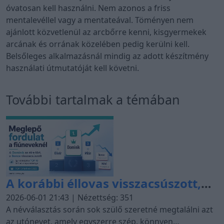
óvatosan kell használni. Nem azonos a friss
mentalevéllel vagy a mentateával. Töményen nem
ajánlott közvetlenül az arcbőrre kenni, kisgyermekek
arcának és orrának közelében pedig kerülni kell.
Belsőleges alkalmazásnál mindig az adott készítmény
használati útmutatóját kell követni.
További tartalmak a témában
A korábbi éllovas visszacsúszott,
egy név pedig az 53. helyről az élre
2026-06-01 21:43 | Nézettség: 351
tört – így változott a TOP 10 fiúnév
A névválasztás során sok szülő szeretné megtalálni azt
az utónevet, amely egyszerre szép, könnyen