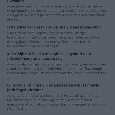
növeljük?
A megfelelő napi rostbevitel az egészséges étrend egyik alapja,
mégis könnyű jóval kevesebbet fogyasztani belőle a szükségesnél.
A reggelire választott péksütemény, a kevés zöldséget tartalmazó
ebéd é...
Friss szilva vagy aszalt szilva: melyik egészségesebb?
A friss szilva a nyár végének és a kora ősznek az egyik
legkedveltebb gyümölcse. Lédús, kellemesen édes-savanykás,
önmagában is finom, de süteményekhez, levesekhez és
lekvárokhoz is gyakran használjuk...
Miért fájhat a fejed a melegben? 6 gyakori ok a
folyadékhiánytól a napszúrásig
A nyári melegben jelentkező fejfájást könnyű egyszerűen a hőség
számlájára írni, pedig több különböző folyamat is állhat mögötte.
Előfordulhat, hogy túl kevés folyadékot ittál, sok sót veszítettél az
...
Egres vs. ribizli: melyik az egészségesebb, és melyik
jobb fogyókúrához?
Az egres és a ribizli a nyár kissé háttérbe szorult gyümölcsei.
Miközben az eper, a málna vagy az áfonya szinte minden
egészséges étrendről szóló összeállításban szerepel, az egres és a
ribizli jóval ...