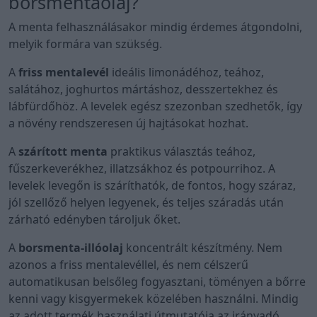
borsmentaolaj?
A menta felhasználásakor mindig érdemes átgondolni,
melyik formára van szükség.
A
friss mentalevél
ideális limonádéhoz, teához,
salátához, joghurtos mártáshoz, desszertekhez és
lábfürdőhöz. A levelek egész szezonban szedhetők, így
a növény rendszeresen új hajtásokat hozhat.
A
szárított menta
praktikus választás teához,
fűszerkeverékhez, illatzsákhoz és potpourrihoz. A
levelek levegőn is száríthatók, de fontos, hogy száraz,
jól szellőző helyen legyenek, és teljes száradás után
zárható edényben tároljuk őket.
A
borsmenta-illóolaj
koncentrált készítmény. Nem
azonos a friss mentalevéllel, és nem célszerű
automatikusan belsőleg fogyasztani, töményen a bőrre
kenni vagy kisgyermekek közelében használni. Mindig
az adott termék használati útmutatója az irányadó.