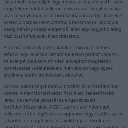
illata miatt használják. Egy mentás ecetes felületfrissítő
vagy felmosóoldat kellemesebb aromát hagyhat maga
után a konyhában és a fürdőszobában. A friss leveleket
ecetes oldatban lehet áztatni, a borsmenta-illóolajból
pedig néhány csepp elegendő lehet egy nagyobb adag
házi tisztítófolyadék illatosításához.
A mentás oldatok használatakor mindig érdemes
először egy kevésbé látható felületen próbát végezni.
Az ecet például nem minden anyaghoz megfelelő:
természetes kőfelületeken, márványon vagy egyes
érzékeny burkolatokon kárt okozhat.
Fontos különbséget tenni a tisztítás és a fertőtlenítés
között. A mentás házi oldat friss illatú felületfrissítő
lehet, de nem helyettesíti az engedélyezett
fertőtlenítőszereket. A CDC szerint a mindennapi
helyzetek többségében a szappanos vagy tisztítószeres
takarítás önmagában is eltávolíthatja a kórokozók
jelentős részét a felületekről. Ha valóban fertőtlenítésre