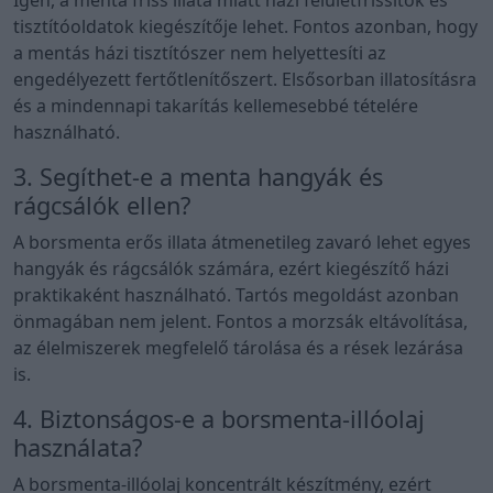
Igen, a menta friss illata miatt házi felületfrissítők és
tisztítóoldatok kiegészítője lehet. Fontos azonban, hogy
a mentás házi tisztítószer nem helyettesíti az
engedélyezett fertőtlenítőszert. Elsősorban illatosításra
és a mindennapi takarítás kellemesebbé tételére
használható.
3. Segíthet-e a menta hangyák és
rágcsálók ellen?
A borsmenta erős illata átmenetileg zavaró lehet egyes
hangyák és rágcsálók számára, ezért kiegészítő házi
praktikaként használható. Tartós megoldást azonban
önmagában nem jelent. Fontos a morzsák eltávolítása,
az élelmiszerek megfelelő tárolása és a rések lezárása
is.
4. Biztonságos-e a borsmenta-illóolaj
használata?
A borsmenta-illóolaj koncentrált készítmény, ezért