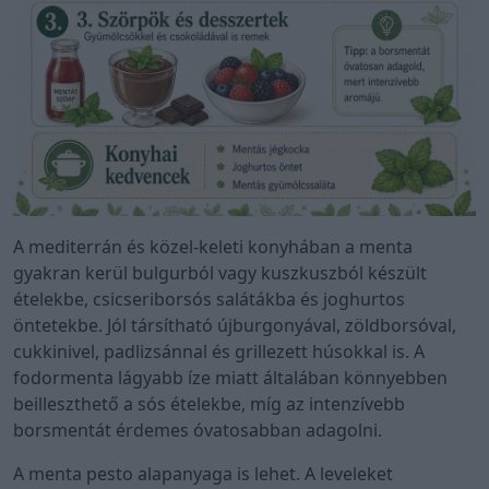
A mediterrán és közel-keleti konyhában a menta
gyakran kerül bulgurból vagy kuszkuszból készült
ételekbe, csicseriborsós salátákba és joghurtos
öntetekbe. Jól társítható újburgonyával, zöldborsóval,
cukkinivel, padlizsánnal és grillezett húsokkal is. A
fodormenta lágyabb íze miatt általában könnyebben
beilleszthető a sós ételekbe, míg az intenzívebb
borsmentát érdemes óvatosabban adagolni.
A menta pesto alapanyaga is lehet. A leveleket