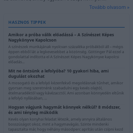
népszerűsége
kimondható és időtálló. A névadási statisztikákból
Tovább olvasom »
azonban jól látható, hogy az ízlés folyamatosan változik.
Egyes nevek évtizedeken át megőrzik előkelő
HASZNOS TIPPEK
helyezésüket, mások fokozatosan háttérbe szorulnak,
és olyan utónevek is vannak, amelyek néhány év alatt
Amikor a próba válik előadássá – A Színészet Képes
Nagykönyve Kapolcson
valósággal berobbannak az élmezőnybe.
A színészek munkájának nyolcvan százaléka próbákból áll – mégis
éppen ebből lát a legkevesebbet a közönség. Göttinger Pál ezzel a
gondolattal indította el A Színészet Képes Nagykönyve kapolcsi
előadás...
Mit ne öntsünk a lefolyóba? 10 gyakori hiba, ami
dugulást okozhat
A mosogató és a lefolyó kézenfekvő megoldásnak tűnhet, amikor
gyorsan meg szeretnénk szabadulni egy kevés olajtól,
ételmaradéktól vagy kávézacctól. Ami azonban könnyedén eltűnik
a lefolyó nyílásában, ...
Hogyan vágjunk hagymát könnyek nélkül? 8 módszer,
és ami tényleg működik
Kevés olyan konyhai feladat létezik, amely annyira általános
bosszúságot okoz, mint a hagymavágás. Szinte mindenki
tapasztalta már, hogy néhány másodperc aprítás után csípni kezd