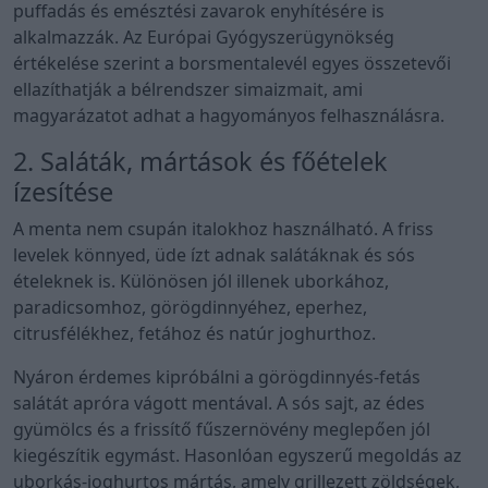
puffadás és emésztési zavarok enyhítésére is
alkalmazzák. Az Európai Gyógyszerügynökség
értékelése szerint a borsmentalevél egyes összetevői
ellazíthatják a bélrendszer simaizmait, ami
magyarázatot adhat a hagyományos felhasználásra.
2. Saláták, mártások és főételek
ízesítése
A menta nem csupán italokhoz használható. A friss
levelek könnyed, üde ízt adnak salátáknak és sós
ételeknek is. Különösen jól illenek uborkához,
paradicsomhoz, görögdinnyéhez, eperhez,
citrusfélékhez, fetához és natúr joghurthoz.
Nyáron érdemes kipróbálni a görögdinnyés-fetás
salátát apróra vágott mentával. A sós sajt, az édes
gyümölcs és a frissítő fűszernövény meglepően jól
kiegészítik egymást. Hasonlóan egyszerű megoldás az
uborkás-joghurtos mártás, amely grillezett zöldségek,