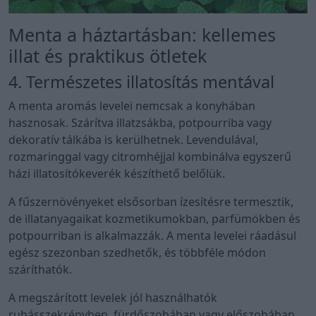
Menta a háztartásban: kellemes
illat és praktikus ötletek
4. Természetes illatosítás mentával
A menta aromás levelei nemcsak a konyhában
hasznosak. Szárítva illatzsákba, potpourriba vagy
dekoratív tálkába is kerülhetnek. Levendulával,
rozmaringgal vagy citromhéjjal kombinálva egyszerű
házi illatosítókeverék készíthető belőlük.
A fűszernövényeket elsősorban ízesítésre termesztik,
de illatanyagaikat kozmetikumokban, parfümökben és
potpourriban is alkalmazzák. A menta levelei ráadásul
egész szezonban szedhetők, és többféle módon
száríthatók.
A megszárított levelek jól használhatók
ruhásszekrényben, fürdőszobában vagy előszobában