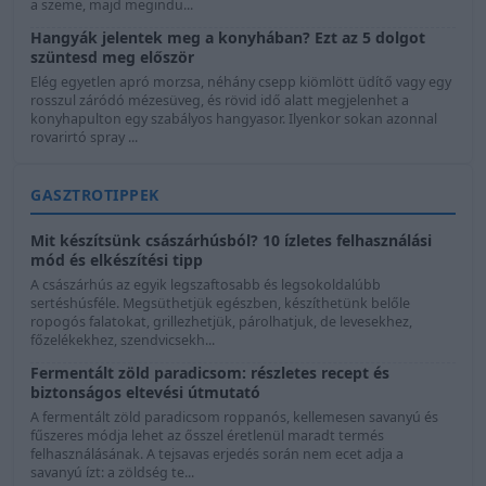
a szeme, majd megindu...
Hangyák jelentek meg a konyhában? Ezt az 5 dolgot
szüntesd meg először
Elég egyetlen apró morzsa, néhány csepp kiömlött üdítő vagy egy
rosszul záródó mézesüveg, és rövid idő alatt megjelenhet a
konyhapulton egy szabályos hangyasor. Ilyenkor sokan azonnal
rovarirtó spray ...
GASZTROTIPPEK
Mit készítsünk császárhúsból? 10 ízletes felhasználási
mód és elkészítési tipp
A császárhús az egyik legszaftosabb és legsokoldalúbb
sertéshúsféle. Megsüthetjük egészben, készíthetünk belőle
ropogós falatokat, grillezhetjük, párolhatjuk, de levesekhez,
főzelékekhez, szendvicsekh...
Fermentált zöld paradicsom: részletes recept és
biztonságos eltevési útmutató
A fermentált zöld paradicsom roppanós, kellemesen savanyú és
fűszeres módja lehet az ősszel éretlenül maradt termés
felhasználásának. A tejsavas erjedés során nem ecet adja a
savanyú ízt: a zöldség te...