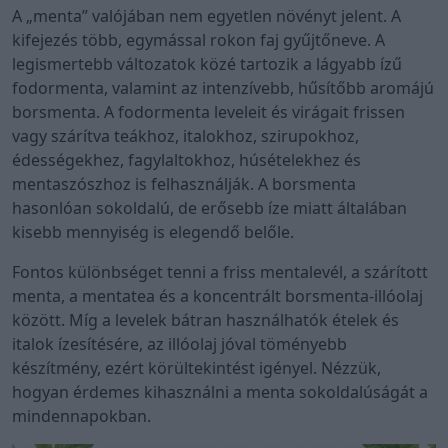
A „menta” valójában nem egyetlen növényt jelent. A
kifejezés több, egymással rokon faj gyűjtőneve. A
legismertebb változatok közé tartozik a lágyabb ízű
fodormenta, valamint az intenzívebb, hűsítőbb aromájú
borsmenta. A fodormenta leveleit és virágait frissen
vagy szárítva teákhoz, italokhoz, szirupokhoz,
édességekhez, fagylaltokhoz, húsételekhez és
mentaszószhoz is felhasználják. A borsmenta
hasonlóan sokoldalú, de erősebb íze miatt általában
kisebb mennyiség is elegendő belőle.
Fontos különbséget tenni a friss mentalevél, a szárított
menta, a mentatea és a koncentrált borsmenta-illóolaj
között. Míg a levelek bátran használhatók ételek és
italok ízesítésére, az illóolaj jóval töményebb
készítmény, ezért körültekintést igényel. Nézzük,
hogyan érdemes kihasználni a menta sokoldalúságát a
mindennapokban.