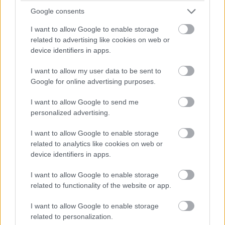
nap után
Google consents
A menta hűsítő illata miatt kellemes kiegészítője lehet
I want to allow Google to enable storage
egy esti lábfürdőnek. Egy tál meleg vízhez adhatunk egy
related to advertising like cookies on web or
marék megmosott friss mentalevelet vagy előzetesen
device identifiers in apps.
elkészített, erősebb mentateát. Kevés fürdősóval
kiegészítve egyszerű otthoni wellnessprogram
I want to allow my user data to be sent to
készíthető belőle.
Google for online advertising purposes.
Nyáron a mentás lábfürdő különösen jóleshet, de a víz
I want to allow Google to send me
ne legyen túl hideg vagy túl forró. A cél elsősorban a
personalized advertising.
kellemes, frissítő élmény.
I want to allow Google to enable storage
Illóolaj használatakor óvatosság szükséges. A
related to analytics like cookies on web or
device identifiers in apps.
borsmentaolaj nem oldódik megfelelően a vízben, ezért
közvetlenül a fürdővízbe cseppentve koncentráltan
I want to allow Google to enable storage
érintkezhet a bőrrel. Ez irritációhoz vezethet.
related to functionality of the website or app.
Biztonságosabb lehet kész, lábfürdőhöz készült
kozmetikai terméket választani, és követni a használati
I want to allow Google to enable storage
útmutatót.
related to personalization.