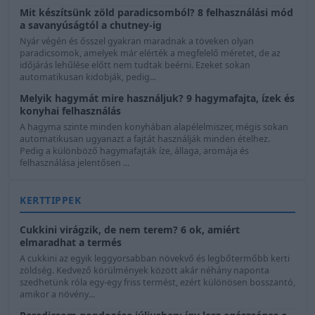
Mit készítsünk zöld paradicsomból? 8 felhasználási mód
a savanyúságtól a chutney-ig
Nyár végén és ősszel gyakran maradnak a töveken olyan
paradicsomok, amelyek már elérték a megfelelő méretet, de az
időjárás lehűlése előtt nem tudtak beérni. Ezeket sokan
automatikusan kidobják, pedig...
Melyik hagymát mire használjuk? 9 hagymafajta, ízek és
konyhai felhasználás
A hagyma szinte minden konyhában alapélelmiszer, mégis sokan
automatikusan ugyanazt a fajtát használják minden ételhez.
Pedig a különböző hagymafajták íze, állaga, aromája és
felhasználása jelentősen ...
KERTTIPPEK
Cukkini virágzik, de nem terem? 6 ok, amiért
elmaradhat a termés
A cukkini az egyik leggyorsabban növekvő és legbőtermőbb kerti
zöldség. Kedvező körülmények között akár néhány naponta
szedhetünk róla egy-egy friss termést, ezért különösen bosszantó,
amikor a növény...