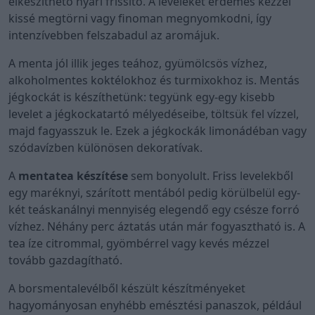
elkészíthető nyári frissítő. A leveleket érdemes kézzel
kissé megtörni vagy finoman megnyomkodni, így
intenzívebben felszabadul az aromájuk.
A menta jól illik jeges teához, gyümölcsös vízhez,
alkoholmentes koktélokhoz és turmixokhoz is. Mentás
jégkockát is készíthetünk: tegyünk egy-egy kisebb
levelet a jégkockatartó mélyedéseibe, töltsük fel vízzel,
majd fagyasszuk le. Ezek a jégkockák limonádéban vagy
szódavízben különösen dekoratívak.
A
mentatea készítése
sem bonyolult. Friss levelekből
egy maréknyi, szárított mentából pedig körülbelül egy-
két teáskanálnyi mennyiség elegendő egy csésze forró
vízhez. Néhány perc áztatás után már fogyasztható is. A
tea íze citrommal, gyömbérrel vagy kevés mézzel
tovább gazdagítható.
A borsmentalevélből készült készítményeket
hagyományosan enyhébb emésztési panaszok, például