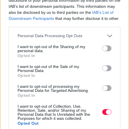
disclosure of your personal information by third parties on the
nedves területek megszüntetése legalább olyan fontos,
IAB’s list of downstream participants. This information may
mint az illatos permet használata.
also be disclosed by us to third parties on the
IAB’s List of
Downstream Participants
that may further disclose it to other
Rágcsálók esetén pedig különösen nem érdemes
third parties.
kizárólag házi módszerre hagyatkozni. A CDC ajánlása
Please note that this website/app uses one or more Google
Personal Data Processing Opt Outs
szerint a megelőzés alapja a táplálékforrások, a víz és a
services and may gather and store information including but
búvóhelyek megszüntetése, valamint a rések és
not limited to your visit or usage behaviour. You may click to
I want to opt-out of the Sharing of my
nyílások lezárása. A bejutási pontokat az alapzat
personal data.
grant or deny consent to Google and its third-party tags to
Opted In
környékén, az ajtóknál, ablakoknál, vezetékek mellett,
use your data for below specified purposes in below Google
padláson és szellőzőnyílásoknál is érdemes ellenőrizni.
consent section.
I want to opt-out of the Sale of my
Personal Data.
Opted In
A borsmenta tehát legfeljebb kiegészítő házi praktika
lehet. Ha a probléma visszatérő vagy jelentős, tartós
I want to opt-out of processing my
megoldásra van szükség.
Personal Data for Targeted Advertising.
Opted In
Menta a testápolásban és a jó
I want to opt-out of Collection, Use,
közérzetért
Retention, Sale, and/or Sharing of my
Personal Data that Is Unrelated with the
Purposes for which it was collected.
7. Frissítő mentás lábfürdő egy hosszú
Opted Out