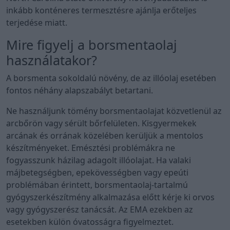
inkább konténeres termesztésre ajánlja erőteljes
terjedése miatt.
Mire figyelj a borsmentaolaj
használatakor?
A borsmenta sokoldalú növény, de az illóolaj esetében
fontos néhány alapszabályt betartani.
Ne használjunk tömény borsmentaolajat közvetlenül az
arcbőrön vagy sérült bőrfelületen. Kisgyermekek
arcának és orrának közelében kerüljük a mentolos
készítményeket. Emésztési problémákra ne
fogyasszunk házilag adagolt illóolajat. Ha valaki
májbetegségben, epekövességben vagy epeúti
problémában érintett, borsmentaolaj-tartalmú
gyógyszerkészítmény alkalmazása előtt kérje ki orvos
vagy gyógyszerész tanácsát. Az EMA ezekben az
esetekben külön óvatosságra figyelmeztet.