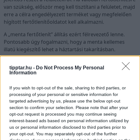
van szükség, először meg kell tisztítani a felületet, majd
erre a célra engedélyezett terméket vagy megfelelően
hígított fertőtlenítőoldatot kell alkalmazni.
A „menta fertőtlenít” állítás ezért félrevezető lenne.
Pontosabb úgy fogalmazni, hogy a menta kellemes
illatú kiegészítő lehet a háztartási takarításban.
6. Menta hangyák és rágcsálók ellen
tipptar.hu -
Do Not Process My Personal
A borsmenta erőteljes illata miatt gyakran jelenik meg
Information
házi praktikákban hangyák és rágcsálók ellen. Egyesek
mentás permetet fújnak a hangyák vonulási útvonalára,
If you wish to opt-out of the sale, sharing to third parties, or
processing of your personal or sensitive information for
mások borsmentaolajos vattapamacsot helyeznek el
targeted advertising by us, please use the below opt-out
ajtók, ablakok vagy kisebb rések környékén.
section to confirm your selection. Please note that after your
opt-out request is processed you may continue seeing
Ezt érdemes fenntartásokkal kezelni. A menta illata
interest-based ads based on personal information utilized by
átmenetileg zavaró lehet egyes kártevők számára, de
us or personal information disclosed to third parties prior to
önmagában nem jelent biztos vagy tartós megoldást.
your opt-out. You may separately opt-out of the further
Hangyák esetén a morzsák, élelmiszermaradványok és