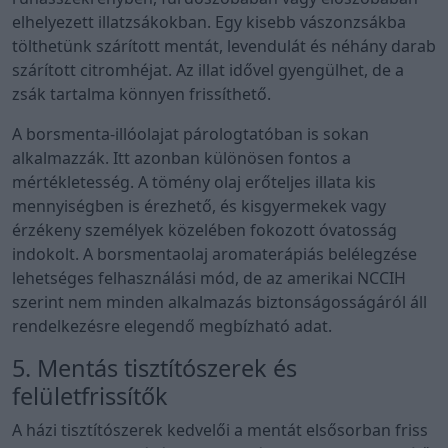
elhelyezett illatzsákokban. Egy kisebb vászonzsákba
tölthetünk szárított mentát, levendulát és néhány darab
szárított citromhéjat. Az illat idővel gyengülhet, de a
zsák tartalma könnyen frissíthető.
A borsmenta-illóolajat párologtatóban is sokan
alkalmazzák. Itt azonban különösen fontos a
mértékletesség. A tömény olaj erőteljes illata kis
mennyiségben is érezhető, és kisgyermekek vagy
érzékeny személyek közelében fokozott óvatosság
indokolt. A borsmentaolaj aromaterápiás belélegzése
lehetséges felhasználási mód, de az amerikai NCCIH
szerint nem minden alkalmazás biztonságosságáról áll
rendelkezésre elegendő megbízható adat.
5. Mentás tisztítószerek és
felületfrissítők
A házi tisztítószerek kedvelői a mentát elsősorban friss