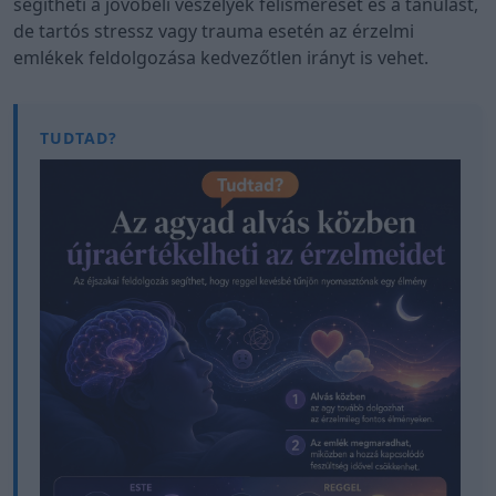
segítheti a jövőbeli veszélyek felismerését és a tanulást,
de tartós stressz vagy trauma esetén az érzelmi
emlékek feldolgozása kedvezőtlen irányt is vehet.