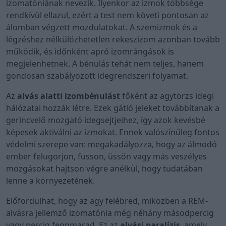
izomatóniának nevezik. Ilyenkor az izmok többsége
rendkívül ellazul, ezért a test nem követi pontosan az
álomban végzett mozdulatokat. A szemizmok és a
légzéshez nélkülözhetetlen rekeszizom azonban tovább
működik, és időnként apró izomrángások is
megjelenhetnek. A bénulás tehát nem teljes, hanem
gondosan szabályozott idegrendszeri folyamat.
Az
alvás alatti izombénulást
főként az agytörzs idegi
hálózatai hozzák létre. Ezek gátló jeleket továbbítanak a
gerincvelő mozgató idegsejtjeihez, így azok kevésbé
képesek aktiválni az izmokat. Ennek valószínűleg fontos
védelmi szerepe van: megakadályozza, hogy az álmodó
ember felugorjon, fusson, üssön vagy más veszélyes
mozgásokat hajtson végre anélkül, hogy tudatában
lenne a környezetének.
Előfordulhat, hogy az agy felébred, miközben a REM-
alvásra jellemző izomatónia még néhány másodpercig
vagy percig fennmarad. Ez az
alvási paralízis
, amely