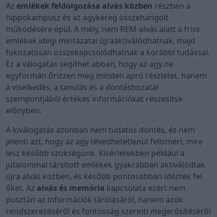
Az
emlékek feldolgozása alvás közben
részben a
hippokampusz és az agykéreg összehangolt
működésére épül. A mély, nem REM-alvás alatt a friss
emlékek idegi mintázatai újraaktiválódhatnak, majd
fokozatosan összekapcsolódhatnak a korábbi tudással.
Ez a válogatás segíthet abban, hogy az agy ne
egyformán őrizzen meg minden apró részletet, hanem
a viselkedés, a tanulás és a döntéshozatal
szempontjából értékes információkat részesítse
előnyben.
A kiválogatás azonban nem tudatos döntés, és nem
jelenti azt, hogy az agy tévedhetetlenül felismeri, mire
lesz később szükségünk. Kísérletekben például a
jutalommal társított emlékek gyakrabban aktiválódtak
újra alvás közben, és később pontosabban idézték fel
őket. Az
alvás és memória
kapcsolata ezért nem
pusztán az információk tárolásáról, hanem azok
rendszerezéséről és fontosság szerinti megerősítéséről