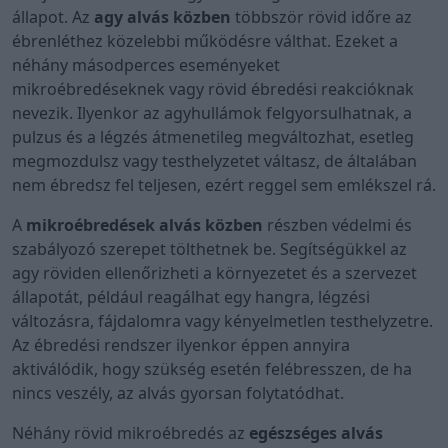
állapot. Az
agy alvás közben
többször rövid időre az
ébrenléthez közelebbi működésre válthat. Ezeket a
néhány másodperces eseményeket
mikroébredéseknek vagy rövid ébredési reakcióknak
nevezik. Ilyenkor az agyhullámok felgyorsulhatnak, a
pulzus és a légzés átmenetileg megváltozhat, esetleg
megmozdulsz vagy testhelyzetet váltasz, de általában
nem ébredsz fel teljesen, ezért reggel sem emlékszel rá.
A
mikroébredések alvás közben
részben védelmi és
szabályozó szerepet tölthetnek be. Segítségükkel az
agy röviden ellenőrizheti a környezetet és a szervezet
állapotát, például reagálhat egy hangra, légzési
változásra, fájdalomra vagy kényelmetlen testhelyzetre.
Az ébredési rendszer ilyenkor éppen annyira
aktiválódik, hogy szükség esetén felébresszen, de ha
nincs veszély, az alvás gyorsan folytatódhat.
Néhány rövid mikroébredés az
egészséges alvás