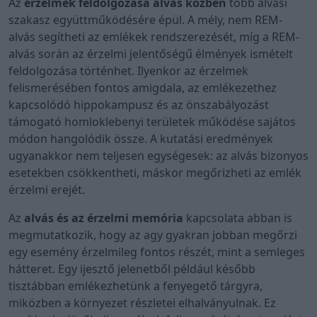
Az
érzelmek feldolgozása alvás közben
több alvási
szakasz együttműködésére épül. A mély, nem REM-
alvás segítheti az emlékek rendszerezését, míg a REM-
alvás során az érzelmi jelentőségű élmények ismételt
feldolgozása történhet. Ilyenkor az érzelmek
felismerésében fontos amigdala, az emlékezethez
kapcsolódó hippokampusz és az önszabályozást
támogató homloklebenyi területek működése sajátos
módon hangolódik össze. A kutatási eredmények
ugyanakkor nem teljesen egységesek: az alvás bizonyos
esetekben csökkentheti, máskor megőrizheti az emlék
érzelmi erejét.
Az
alvás és az érzelmi memória
kapcsolata abban is
megmutatkozik, hogy az agy gyakran jobban megőrzi
egy esemény érzelmileg fontos részét, mint a semleges
hátteret. Egy ijesztő jelenetből például később
tisztábban emlékezhetünk a fenyegető tárgyra,
miközben a környezet részletei elhalványulnak. Ez