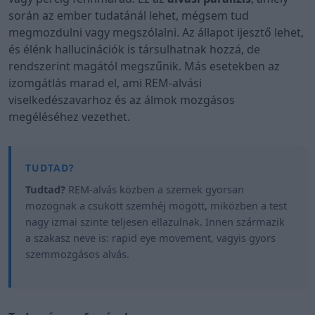
során az ember tudatánál lehet, mégsem tud
megmozdulni vagy megszólalni. Az állapot ijesztő lehet,
és élénk hallucinációk is társulhatnak hozzá, de
rendszerint magától megszűnik. Más esetekben az
izomgátlás marad el, ami REM-alvási
viselkedészavarhoz és az álmok mozgásos
megéléséhez vezethet.
Tudtad?
REM-alvás közben a szemek gyorsan
mozognak a csukott szemhéj mögött, miközben a test
nagy izmai szinte teljesen ellazulnak. Innen származik
a szakasz neve is: rapid eye movement, vagyis gyors
szemmozgásos alvás.