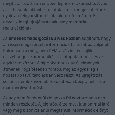
meghatározott sorrendben lépnek működésbe. Alvás
alatt hasonló aktivitási minták ismét megjelenhetnek,
gyakran felgyorsított és átalakított formában. Ezt
nevezik idegi újrajátszásnak vagy memória-
reaktivációnak.
Az
emlékek feldolgozása alvás közben
segítheti, hogy
a frissen megszerzett információk tartósabbá váljanak.
Különösen a mély, nem REM-alvás idején zajlik
összehangolt kommunikáció a hippokampusz és az
agykéreg között. A hippokampusz az új élmények
átmeneti rögzítésében fontos, míg az agykéreg a
hosszabb távú tárolásban vesz részt. Az újrajátszás
során az emléknyomok fokozatosan beépülhetnek a
már meglévő tudásba.
Az agy nem feltétlenül dolgozza fel egyformán a nap
minden részletét. A jelentős, érzelmes, jutalommal járó
vagy még bizonytalanul megtanult információk előnyt