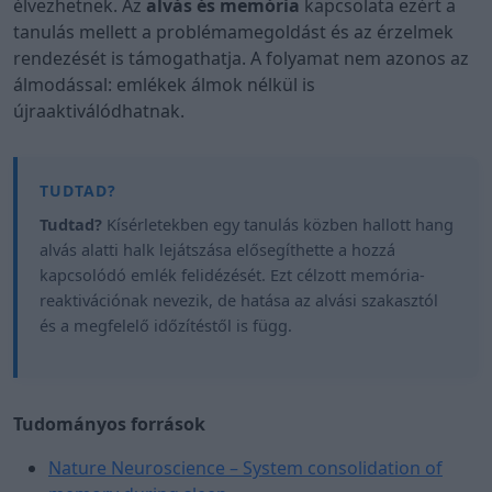
élvezhetnek. Az
alvás és memória
kapcsolata ezért a
tanulás mellett a problémamegoldást és az érzelmek
rendezését is támogathatja. A folyamat nem azonos az
álmodással: emlékek álmok nélkül is
újraaktiválódhatnak.
Tudtad?
Kísérletekben egy tanulás közben hallott hang
alvás alatti halk lejátszása elősegíthette a hozzá
kapcsolódó emlék felidézését. Ezt célzott memória-
reaktivációnak nevezik, de hatása az alvási szakasztól
és a megfelelő időzítéstől is függ.
Tudományos források
Nature Neuroscience – System consolidation of