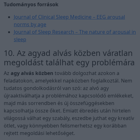
Tudományos források
Journal of Clinical Sleep Medicine – EEG arousal
norms by age
Journal of Sleep Research – The nature of arousal in
sleep
10. Az agyad alvás közben váratlan
megoldást találhat egy problémára
Az
agy alvás közben
tovább dolgozhat azokon a
feladatokon, amelyekkel napközben foglalkoztál. Nem
tudatos gondolkodásról van szó: az alvó agy
újraaktiválhatja a problémához kapcsolódó emlékeket,
majd más sorrendben és új összefüggésekben
kapcsolhatja össze őket. Emiatt ébredés után hirtelen
világossá válhat egy szabály, eszedbe juthat egy kreatív
ötlet, vagy könnyebben felismerhetsz egy korábban
rejtett megoldási lehetőséget.