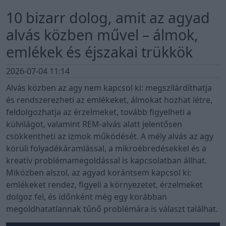
10 bizarr dolog, amit az agyad
alvás közben művel – álmok,
emlékek és éjszakai trükkök
2026-07-04 11:14
Alvás közben az agy nem kapcsol ki: megszilárdíthatja
és rendszerezheti az emlékeket, álmokat hozhat létre,
feldolgozhatja az érzelmeket, tovább figyelheti a
külvilágot, valamint REM-alvás alatt jelentősen
csökkentheti az izmok működését. A mély alvás az agy
körüli folyadékáramlással, a mikroébredésekkel és a
kreatív problémamegoldással is kapcsolatban állhat.
Miközben alszol, az agyad korántsem kapcsol ki:
emlékeket rendez, figyeli a környezetet, érzelmeket
dolgoz fel, és időnként még egy korábban
megoldhatatlannak tűnő problémára is választ találhat.