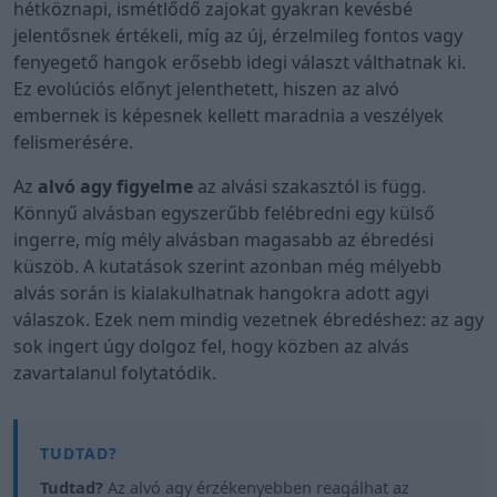
hétköznapi, ismétlődő zajokat gyakran kevésbé
jelentősnek értékeli, míg az új, érzelmileg fontos vagy
fenyegető hangok erősebb idegi választ válthatnak ki.
Ez evolúciós előnyt jelenthetett, hiszen az alvó
embernek is képesnek kellett maradnia a veszélyek
felismerésére.
Az
alvó agy figyelme
az alvási szakasztól is függ.
Könnyű alvásban egyszerűbb felébredni egy külső
ingerre, míg mély alvásban magasabb az ébredési
küszöb. A kutatások szerint azonban még mélyebb
alvás során is kialakulhatnak hangokra adott agyi
válaszok. Ezek nem mindig vezetnek ébredéshez: az agy
sok ingert úgy dolgoz fel, hogy közben az alvás
zavartalanul folytatódik.
Tudtad?
Az alvó agy érzékenyebben reagálhat az