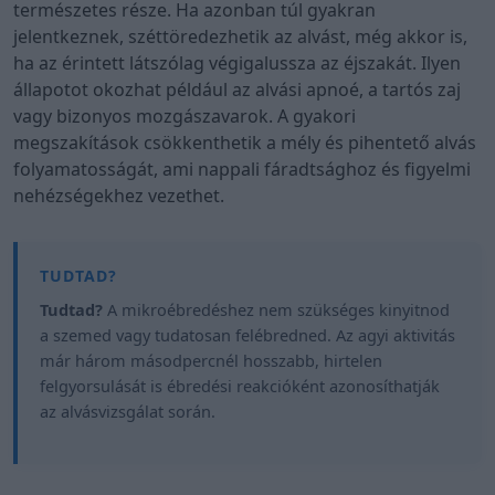
természetes része. Ha azonban túl gyakran
jelentkeznek, széttöredezhetik az alvást, még akkor is,
ha az érintett látszólag végigalussza az éjszakát. Ilyen
állapotot okozhat például az alvási apnoé, a tartós zaj
vagy bizonyos mozgászavarok. A gyakori
megszakítások csökkenthetik a mély és pihentető alvás
folyamatosságát, ami nappali fáradtsághoz és figyelmi
nehézségekhez vezethet.
Tudtad?
A mikroébredéshez nem szükséges kinyitnod
a szemed vagy tudatosan felébredned. Az agyi aktivitás
már három másodpercnél hosszabb, hirtelen
felgyorsulását is ébredési reakcióként azonosíthatják
az alvásvizsgálat során.