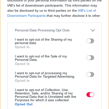
disclosure of your personal information by third parties on the
IAB’s list of downstream participants. This information may
Az
alvás alatti folyadékáramlás
feltehetően
also be disclosed by us to third parties on the
IAB’s List of
hozzájárul az agyszövet körüli folyadékok cseréjéhez és
Downstream Participants
that may further disclose it to other
az anyagcsere során keletkező vegyületek
third parties.
elszállításához. Ebben szerepet játszhat az úgynevezett
Please note that this website/app uses one or more Google
Personal Data Processing Opt Outs
glimfatikus rendszer, amely az agy erei mellett futó
services and may gather and store information including but
folyadékutakon keresztül segíti az agy-gerincvelői
not limited to your visit or usage behaviour. You may click to
I want to opt-out of the Sharing of my
personal data.
folyadék és a sejtek közötti folyadék keveredését. A
grant or deny consent to Google and its third-party tags to
Opted In
folyamat pontos működését emberekben még kutatják,
use your data for below specified purposes in below Google
consent section.
ezért nem egyszerű „agymosásról”, hanem összetett
I want to opt-out of the Sale of my
Personal Data.
folyadék- és anyagcseréről van szó.
Opted In
Az agy folyadékhullámai nem önállóan működnek:
I want to opt-out of processing my
Personal Data for Targeted Advertising.
szorosan követik az
alvás alatti agyhullámokat
, a
Opted In
légzést, a szívverést és az erek tágulását vagy
szűkülését. Kutatások szerint a mély alvás
I want to opt-out of Collection, Use,
Retention, Sale, and/or Sharing of my
megszakítása megváltoztathatja ezeket az
Personal Data that Is Unrelated with the
összehangolt ritmusokat. Ez lehet az egyik oka annak,
Purposes for which it was collected.
Opted Out
hogy a megfelelő mennyiségű és minőségű alvás