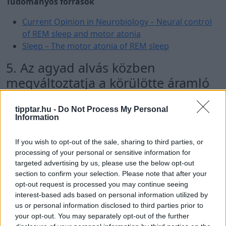
Tudományos források
Current Opinion in Neurobiology – Neural control
of REM sleep and motor atonia
Sleep – The motor atonia of REM sleep
5. Az agyad alvás közben
megváltoztatja a körülötte áramló
folyadék mozgását
tipptar.hu -
Do Not Process My Personal
Az
agy-gerincvelői folyadék áramlása
alvás közben
Information
eltér az ébrenléti állapottól. Különösen a mély, nem
REM-alvás idején nagy, ritmikus folyadékhullámok
If you wish to opt-out of the sale, sharing to third parties, or
jelenhetnek meg az agy körül és az agykamrákban.
processing of your personal or sensitive information for
Ezek a hullámok összekapcsolódnak az idegsejtek lassú
targeted advertising by us, please use the below opt-out
section to confirm your selection. Please note that after your
elektromos aktivitásával és az agyi vérmennyiség
opt-out request is processed you may continue seeing
változásaival. Amikor az idegi aktivitás csökken,
interest-based ads based on personal information utilized by
kevesebb vér áramlik bizonyos agyterületekre, a
us or personal information disclosed to third parties prior to
felszabaduló térbe pedig több agy-gerincvelői folyadék
your opt-out. You may separately opt-out of the further
mozdulhat be.