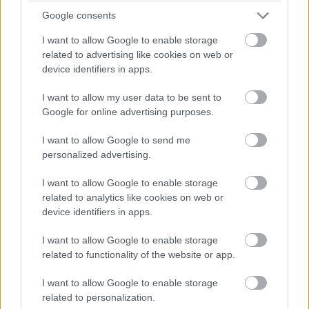
fontos az agy egészséges működéséhez, bár a
Google consents
folyadékáramlás és az idegrendszeri betegségek
I want to allow Google to enable storage
közötti ok-okozati kapcsolatot továbbra is vizsgálják.
related to advertising like cookies on web or
device identifiers in apps.
I want to allow my user data to be sent to
Google for online advertising purposes.
Tudtad?
A mély alvás során megfigyelt agy-gerincvelői
folyadékhullámok néhány másodperccel követhetik az
I want to allow Google to send me
idegsejtek lassú aktivitásváltozásait. Ez azt mutatja,
personalized advertising.
hogy az agyhullámok, a vérkeringés és a
folyadékmozgás szorosan összehangolódik.
I want to allow Google to enable storage
related to analytics like cookies on web or
device identifiers in apps.
Tudományos források
I want to allow Google to enable storage
related to functionality of the website or app.
Science – Coupled electrophysiological,
hemodynamic, and cerebrospinal fluid oscillations
I want to allow Google to enable storage
related to personalization.
in human sleep