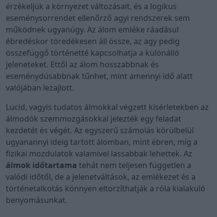
érzékeljük a környezet változásait, és a logikus
eseménysorrendet ellenőrző agyi rendszerek sem
működnek ugyanúgy. Az álom emléke ráadásul
ébredéskor töredékesen áll össze, az agy pedig
összefüggő történetté kapcsolhatja a különálló
jeleneteket. Ettől az álom hosszabbnak és
eseménydúsabbnak tűnhet, mint amennyi idő alatt
valójában lezajlott.
Lucid, vagyis tudatos álmokkal végzett kísérletekben az
álmodók szemmozgásokkal jelezték egy feladat
kezdetét és végét. Az egyszerű számolás körülbelül
ugyanannyi ideig tartott álomban, mint ébren, míg a
fizikai mozdulatok valamivel lassabbak lehettek. Az
álmok időtartama
tehát nem teljesen független a
valódi időtől, de a jelenetváltások, az emlékezet és a
történetalkotás könnyen eltorzíthatják a róla kialakuló
benyomásunkat.