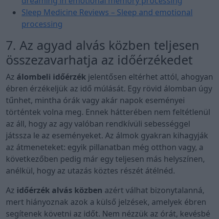
dreaming in emotional memory processing
Sleep Medicine Reviews – Sleep and emotional
processing
7. Az agyad alvás közben teljesen
összezavarhatja az időérzékedet
Az
álombeli időérzék
jelentősen eltérhet attól, ahogyan
ébren érzékeljük az idő múlását. Egy rövid álomban úgy
tűnhet, mintha órák vagy akár napok eseményei
történtek volna meg. Ennek hátterében nem feltétlenül
az áll, hogy az agy valóban rendkívüli sebességgel
játssza le az eseményeket. Az álmok gyakran kihagyják
az átmeneteket: egyik pillanatban még otthon vagy, a
következőben pedig már egy teljesen más helyszínen,
anélkül, hogy az utazás köztes részét átélnéd.
Az
időérzék alvás közben
azért válhat bizonytalanná,
mert hiányoznak azok a külső jelzések, amelyek ébren
segítenek követni az időt. Nem nézzük az órát, kevésbé