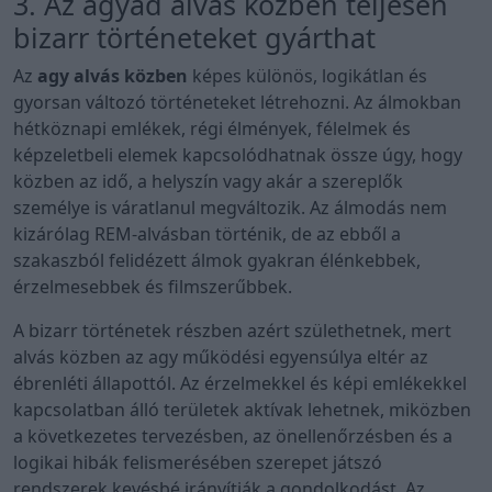
3. Az agyad alvás közben teljesen
bizarr történeteket gyárthat
Az
agy alvás közben
képes különös, logikátlan és
gyorsan változó történeteket létrehozni. Az álmokban
hétköznapi emlékek, régi élmények, félelmek és
képzeletbeli elemek kapcsolódhatnak össze úgy, hogy
közben az idő, a helyszín vagy akár a szereplők
személye is váratlanul megváltozik. Az álmodás nem
kizárólag REM-alvásban történik, de az ebből a
szakaszból felidézett álmok gyakran élénkebbek,
érzelmesebbek és filmszerűbbek.
A bizarr történetek részben azért születhetnek, mert
alvás közben az agy működési egyensúlya eltér az
ébrenléti állapottól. Az érzelmekkel és képi emlékekkel
kapcsolatban álló területek aktívak lehetnek, miközben
a következetes tervezésben, az önellenőrzésben és a
logikai hibák felismerésében szerepet játszó
rendszerek kevésbé irányítják a gondolkodást. Az