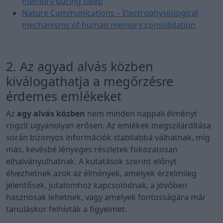
memory during sleep
Nature Communications – Electrophysiological
mechanisms of human memory consolidation
2. Az agyad alvás közben
kiválogathatja a megőrzésre
érdemes emlékeket
Az
agy alvás közben
nem minden nappali élményt
rögzít ugyanolyan erősen. Az emlékek megszilárdítása
során bizonyos információk stabilabbá válhatnak, míg
más, kevésbé lényeges részletek fokozatosan
elhalványulhatnak. A kutatások szerint előnyt
élvezhetnek azok az élmények, amelyek érzelmileg
jelentősek, jutalomhoz kapcsolódnak, a jövőben
hasznosak lehetnek, vagy amelyek fontosságára már
tanuláskor felhívták a figyelmet.