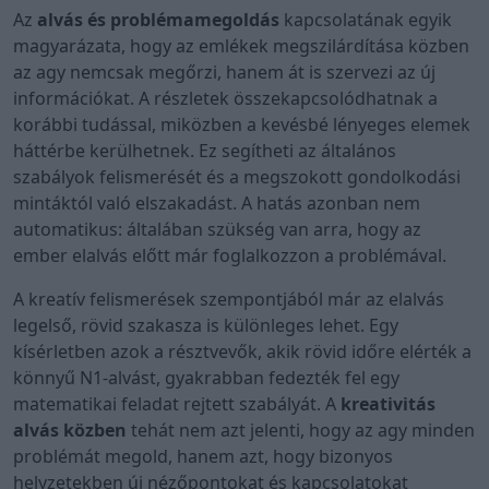
Az
alvás és problémamegoldás
kapcsolatának egyik
magyarázata, hogy az emlékek megszilárdítása közben
az agy nemcsak megőrzi, hanem át is szervezi az új
információkat. A részletek összekapcsolódhatnak a
korábbi tudással, miközben a kevésbé lényeges elemek
háttérbe kerülhetnek. Ez segítheti az általános
szabályok felismerését és a megszokott gondolkodási
mintáktól való elszakadást. A hatás azonban nem
automatikus: általában szükség van arra, hogy az
ember elalvás előtt már foglalkozzon a problémával.
A kreatív felismerések szempontjából már az elalvás
legelső, rövid szakasza is különleges lehet. Egy
kísérletben azok a résztvevők, akik rövid időre elérték a
könnyű N1-alvást, gyakrabban fedezték fel egy
matematikai feladat rejtett szabályát. A
kreativitás
alvás közben
tehát nem azt jelenti, hogy az agy minden
problémát megold, hanem azt, hogy bizonyos
helyzetekben új nézőpontokat és kapcsolatokat