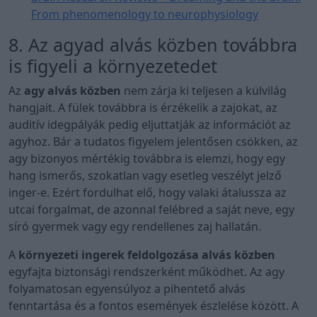
From phenomenology to neurophysiology
8. Az agyad alvás közben továbbra
is figyeli a környezetedet
Az
agy alvás közben
nem zárja ki teljesen a külvilág
hangjait. A fülek továbbra is érzékelik a zajokat, az
auditív idegpályák pedig eljuttatják az információt az
agyhoz. Bár a tudatos figyelem jelentősen csökken, az
agy bizonyos mértékig továbbra is elemzi, hogy egy
hang ismerős, szokatlan vagy esetleg veszélyt jelző
inger-e. Ezért fordulhat elő, hogy valaki átalussza az
utcai forgalmat, de azonnal felébred a saját neve, egy
síró gyermek vagy egy rendellenes zaj hallatán.
A
környezeti ingerek feldolgozása alvás közben
egyfajta biztonsági rendszerként működhet. Az agy
folyamatosan egyensúlyoz a pihentető alvás
fenntartása és a fontos események észlelése között. A